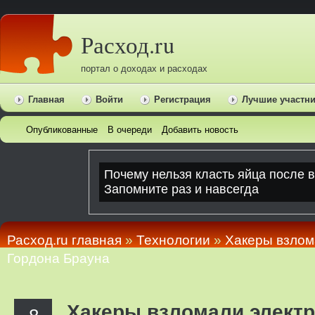
Расход.ru
портал о доходах и расходах
Главная
Войти
Регистрация
Лучшие участн
Опубликованные
В очереди
Добавить новость
Расход.ru главная
»
Технологии
»
Хакеры взлом
Гордона Брауна
Хакеры взломали элект