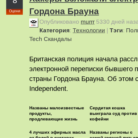
8
Гордона Брауна
Оцени
Опубликовано
murrr
5330 дней наз
Категория
:
Технологии
|
Тэги
:
Пол
Tech
Скандалы
Британская полиция начала рассл
электронной переписки бывшего 
страны Гордона Брауна. Об этом 
Independent.
Названы малоизвестные
Сердитая кошка
продукты,
выиграла суд против
продлевающие жизнь
кофейни
4 лучших эфирных масла
Названы регионы с
от болей в суставах
самой грязной питье