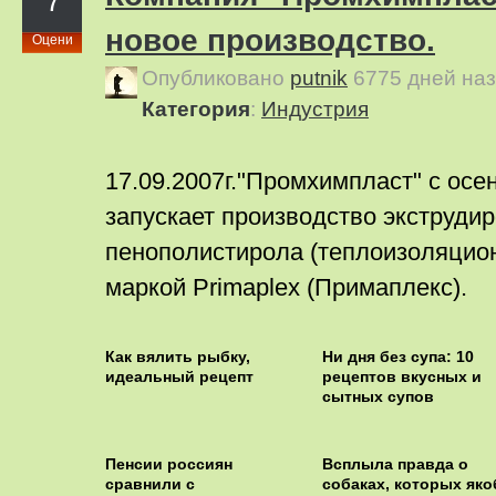
7
новое производство.
Оцени
Опубликовано
putnik
6775 дней на
Категория
:
Индустрия
17.09.2007г."Промхимпласт" с осе
запускает производство экструди
пенополистирола (теплоизоляцио
маркой Primaplex (Примаплекс).
Как вялить рыбку,
Ни дня без супа: 10
идеальный рецепт
рецептов вкусных и
сытных супов
Пенсии россиян
Всплыла правда о
сравнили с
собаках, которых як