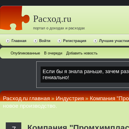
Расход.ru
портал о доходах и расходах
Главная
Войти
Регистрация
Лучшие участн
Опубликованные
В очереди
Добавить новость
Расход.ru главная
»
Индустрия
»
Компания "Про
новое производство.
Компания "Промхимпласт