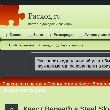
Расход.ru
портал о доходах и расходах
Главная
Войти
Регистрация
Лучшие участн
Опубликованные
В очереди
Добавить новость
Расход.ru главная
»
Технологии
»
Квест Beneath 
увидит свет (видео)
Квест Beneath a Steel Sky