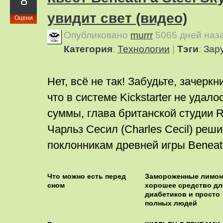
8
увидит свет (видео)
Оцени
Опубликовано
murrr
5065 дней наз
Категория
:
Технологии
|
Тэги
:
Зар
Нет, всё не так! Забудьте, зачеркн
что в системе Kickstarter не удал
суммы, глава британской студии Re
Чарльз Сесил (Charles Cecil) реш
поклонникам древней игры Beneath
Что можно есть перед
Замороженные лимон
сном
хорошее средство дл
диабетиков и просто
полных людей