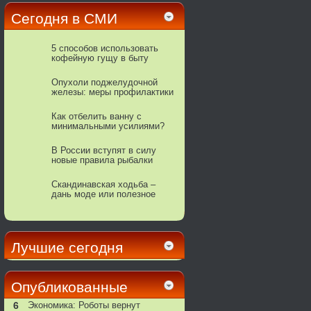
Сегодня в СМИ
5 способов использовать
кофейную гущу в быту
Опухоли поджелудочной
железы: меры профилактики
Как отбелить ванну с
минимальными усилиями?
В России вступят в силу
новые правила рыбалки
Скандинавская ходьба –
дань моде или полезное
хобби?
Лучшие сегодня
Опубликованные
6
Экономика: Роботы вернут