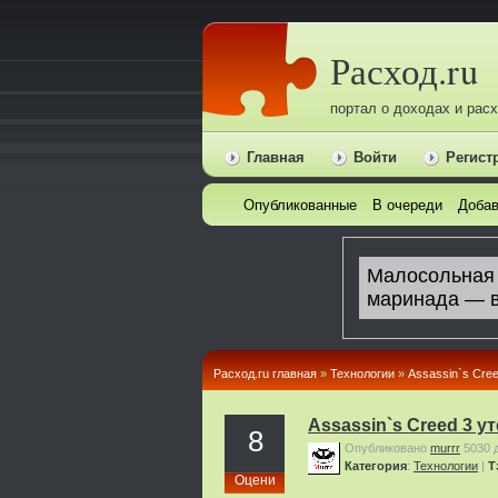
Расход.ru
портал о доходах и рас
Главная
Войти
Регист
Опубликованные
В очереди
Добав
Расход.ru главная
»
Технологии
»
Assassin`s Cree
Assassin`s Creed 3 у
8
Опубликовано
murrr
5030 
Категория
:
Технологии
|
Т
Оцени