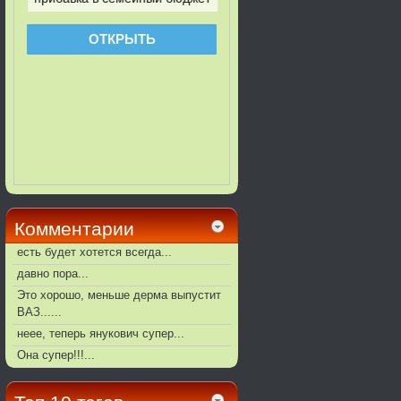
Комментарии
есть будет хотется всегда...
давно пора...
Это хорошо, меньше дерма выпустит
ВАЗ......
неее, теперь янукович супер...
Она супер!!!...