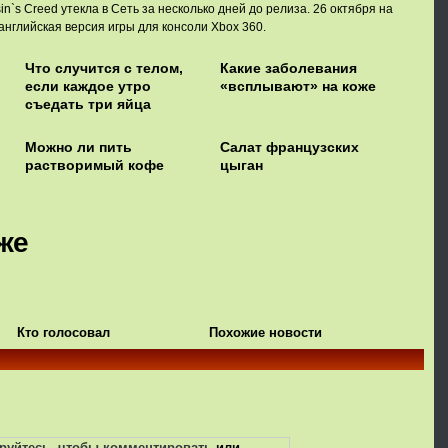
n`s Creed утекла в Сеть за несколько дней до релиза. 26 октября на
английская версия игры для консоли Xbox 360.
Что случится с телом,
Какие заболевания
если каждое утро
«всплывают» на коже
съедать три яйца
Можно ли пить
Салат французских
растворимый кофе
цыган
же
Кто голосовал
Похожие новости
руйтесь, чтобы комментировать
или