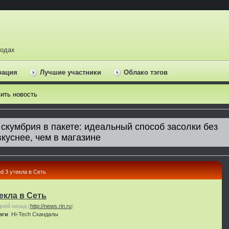
ходах
рация
Лучшие участники
Облако тэгов
ить новость
d 3 утекла в Сеть
текла в Сеть
дней назад
(
http://news.rin.ru
)
эги
:
Hi-Tech
Скандалы