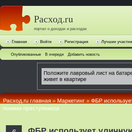
Расход.ru
портал о доходах и расходах
Главная
Войти
Регистрация
Лучшие участн
Опубликованные
В очереди
Добавить новость
Расход.ru главная
»
Маркетинг
»
ФБР используе
поимки преступников
ФБР использует уличну