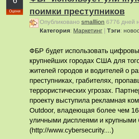
6
поимки преступников
Оцени
Опубликовано
smalllion
6776 дней 
Категория
:
Маркетинг
|
Тэги
:
ново
ФБР будет использовать цифровы
крупнейших городах США для тог
жителей городов и водителей о р
преступниках, грабителях, пропав
террористических угрозах. Партн
проекту выступила рекламная ком
Outdoor, владеющая более чем 1
уличными дисплеями и крупными
(http://www.cybersecurity....)