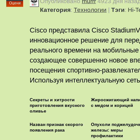
Опубликовано
murrr
4923 дня наза
Оцени
Категория
:
Технологии
|
Тэги
:
Hi-T
Cisco представила Cisco StadiumVi
инновационное решение для пере
реального времени на мобильные 
создающее совершенно новое впе
посещения спортивно-развлекате
Используя интеллектуальную сеть
Секреты и хитрости
Жиросжигающий напи
приготовления вкусного
с медом и корицей
оливье
Назван признак скорого
Опухоли поджелудоч
появления рака
железы: меры
профилактики