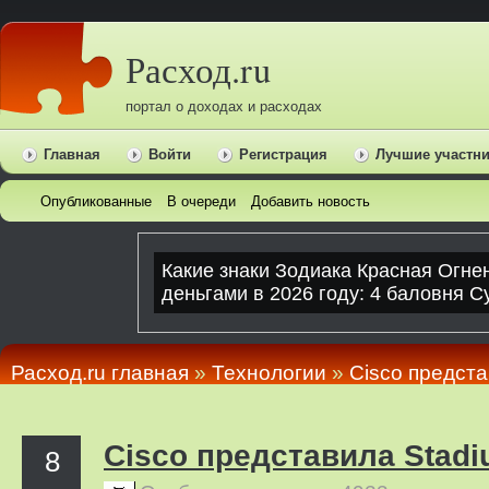
Расход.ru
портал о доходах и расходах
Главная
Войти
Регистрация
Лучшие участн
Опубликованные
В очереди
Добавить новость
Расход.ru главная
»
Технологии
»
Cisco предста
Cisco представила Stadi
8