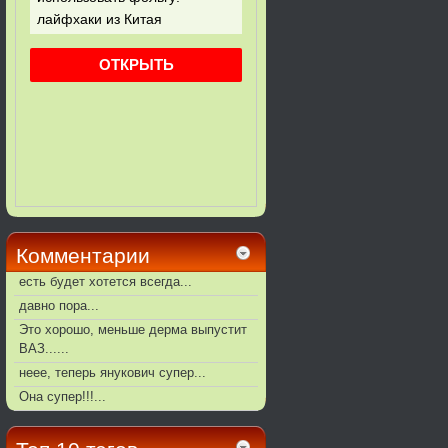
Комментарии
есть будет хотется всегда...
давно пора...
Это хорошо, меньше дерма выпустит
ВАЗ......
неее, теперь янукович супер...
Она супер!!!...