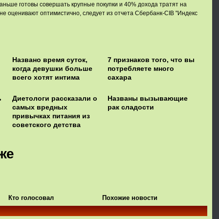
аньше готовы совершать крупные покупки и 40% дохода тратят на
ане оценивают оптимистично, следует из отчета Сбербанк-CIB "Индекс
Названо время суток,
7 признаков того, что вы
когда девушки больше
потребляете много
всего хотят интима
сахара
ь
Диетологи рассказали о
Названы вызывающие
самых вредных
рак сладости
привычках питания из
советского детства
же
Кто голосовал
Похожие новости