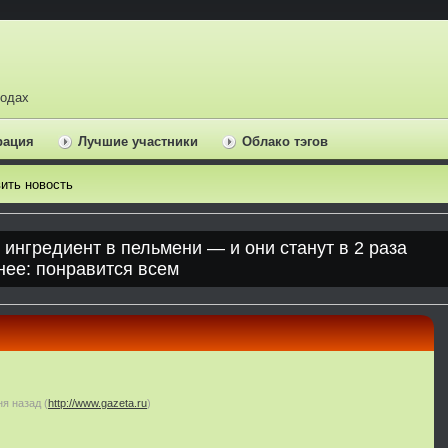
ходах
рация
Лучшие участники
Облако тэгов
ить новость
ня назад
(
http://www.gazeta.ru
)