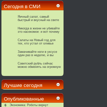
Сегодня в СМИ
Яичный салат, самый
быстрый и вкусный на свете
Никогда в жизни не убивайте
это насекомое: и вот почему
Салаты на Новый год для
тех, кто устал от оливье
Замачивайте ноги в уксусе
один раз в неделю, и вы
увидите, как исчезнут все
ваши болезни
Советский рубль сейчас
можно обменять на огромную
сумму
Лучшие сегодня
Опубликованные
6
Экономика: Роботы вернут