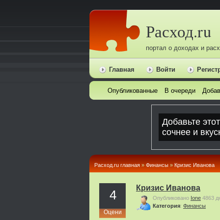
Расход.ru
портал о доходах и рас
Главная
Войти
Регист
Опубликованные
В очереди
Добав
Расход.ru главная
»
Финансы
»
Кризис Иванова
Кризис Иванова
4
Опубликовано
Ione
4863 д
Категория
:
Финансы
Оцени