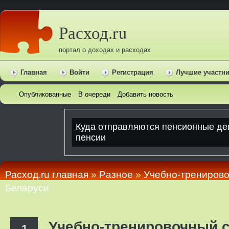
Расход.ru
портал о доходах и расходах
Главная
Войти
Регистрация
Лучшие участн
Опубликованные
В очереди
Добавить новость
Расход.ru главная
»
Pазное
»
Учебно-трениров
Беларуси
Учебно-тренировочный 