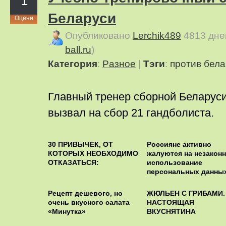
1
Беларуси
Оцени
Опубликовано
Lerchik489
4813 дне
ball.ru
)
Категория
:
Pазное
|
Тэги
:
против
бела
Главный тренер сборной Белару
вызвал на сбор 21 гандболиста.
30 ПРИВЫЧЕК, ОТ
Россияне активно
КОТОРЫХ НЕОБХОДИМО
жалуются на незакон
ОТКАЗАТЬСЯ:
использование
персональных данны
Рецепт дешевого, но
ЖЮЛЬЕН С ГРИБАМИ.
очень вкусного салата
НАСТОЯЩАЯ
«Минутка»
ВКУСНЯТИНА