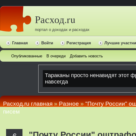
Расход.ru
портал о доходах и расходах
Главная
Войти
Регистрация
Лучшие участн
Опубликованные
В очереди
Добавить новость
Расход.ru главная
»
Pазное
»
"Почту России" о
писем
"Почту России" оштрафо