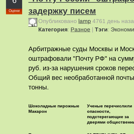
6
задержку писем
Оцени
Опубликовано
lamp
4761 день наз
Категория
:
Pазное
|
Тэги
:
Экономи
Арбитражные суды Москвы и Моск
оштрафовали "Почту РФ" на сумм
руб. из-за нарушения сроков пер
Общий вес необработанной почты
тонны.
Шоколадные пирожные
Ученые перечислили
Макарон
опасности,
подстерегающие за
дверями общественн
туалетов