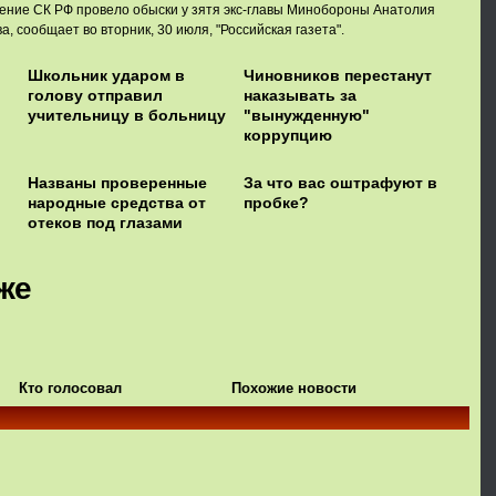
ение СК РФ провело обыски у зятя экс-главы Минобороны Анатолия
, сообщает во вторник, 30 июля, "Российская газета".
Школьник ударом в
Чиновников перестанут
голову отправил
наказывать за
учительницу в больницу
"вынужденную"
коррупцию
Названы проверенные
За что вас оштрафуют в
народные средства от
пробке?
отеков под глазами
же
Кто голосовал
Похожие новости