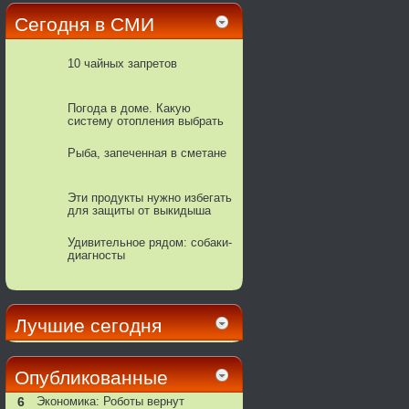
Сегодня в СМИ
10 чайных запретов
Погода в доме. Какую
систему отопления выбрать
для дачи
Рыба, запеченная в сметане
Эти продукты нужно избегать
для защиты от выкидыша
Удивительное рядом: собаки-
диагносты
Лучшие сегодня
Опубликованные
6
Экономика: Роботы вернут