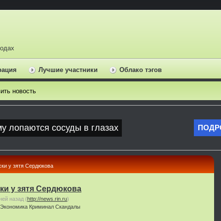
ходах
рация
Лучшие участники
Облако тэгов
ить новость
ки у зятя Сердюкова
ки у зятя Сердюкова
ней назад
(
http://news.rin.ru
)
Экономика
Криминал
Скандалы