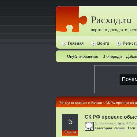
Расход.ru
портал о доходах и рас
Главная
Войти
Регист
Опубликованные
В очереди
Добав
Расход.ru главная
»
Pазное
»
СК РФ провело обыс
СК РФ провело обыс
5
Опубликовано
lamp
4756 д
Категория
:
Pазное
|
Тэги
:
Оцени