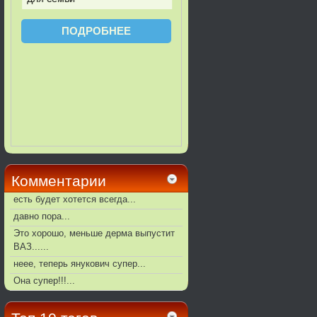
Комментарии
есть будет хотется всегда...
давно пора...
Это хорошо, меньше дерма выпустит
ВАЗ......
неее, теперь янукович супер...
Она супер!!!...