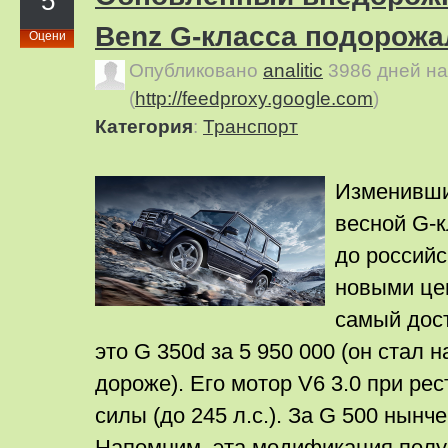
5
Benz G-класса подорожа
Оцени
Опубликовано
analitic
3986 дней н
(
http://feedproxy.google.com
)
Категория
:
Транспорт
Изменивш
весной G-
до российс
новыми цен
самый дос
это G 350d за 5 950 000 (он стал
дороже). Его мотор V6 3.0 при ре
силы (до 245 л.с.). За G 500 нынче
Напомним, эта модификация полу