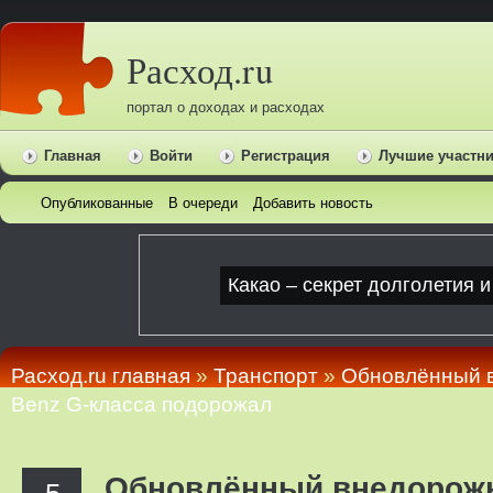
Расход.ru
портал о доходах и расходах
Главная
Войти
Регистрация
Лучшие участн
Опубликованные
В очереди
Добавить новость
Расход.ru главная
»
Транспорт
»
Обновлённый в
Benz G-класса подорожал
Обновлённый внедорожн