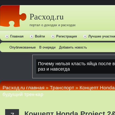
Расход.ru
портал о доходах и расходах
Главная
Войти
Регистрация
Лучшие участн
Опубликованные
В очереди
Добавить новость
Расход.ru главная
»
Транспорт
»
Концепт Honda 
будущий трек-кар
Концепт Honda Project 2