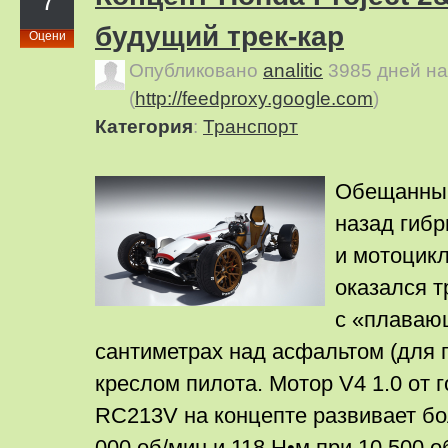
7
будущий трек-кар
Оцени
Опубликовано
analitic
3985 дней н
(
http://feedproxy.google.com
)
Категория
:
Транспорт
Обещанный
назад гиб
и мотоцикл
оказался т
с «плаваю
сантиметрах над асфальтом (для
креслом пилота. Мотор V4 1.0 от 
RC213V на концепте развивает бол
000 об/мин и 118 Н•м при 10 500 