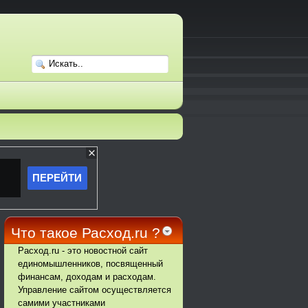
Что такое Расход.ru ?
Расход.ru - это новостной сайт
единомышленников, посвященный
финансам, доходам и расходам.
Управление сайтом осуществляется
самими участниками