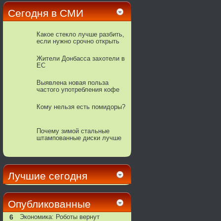
Сегодня в СМИ
Какое стекло лучше разбить,
если нужно срочно открыть
свою машину
Жители Донбасса захотели в
ЕС
Выявлена новая польза
частого употребления кофе
Кому нельзя есть помидоры?
Почему зимой стальные
штампованные диски лучше
литых
Лучшие сегодня
Опубликованные
6
Экономика: Роботы вернут