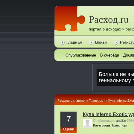
Расход.ru
портал о доходах и рас
Главная
Войти
Регист
Опубликованные
В очереди
Добав
Расход.ru главная
»
Транспорт
»
Купе Inferno Exo
Купе Inferno Exotic 
7
Опубликовано
analitic
3964
Категория
:
Транспорт
Оцени