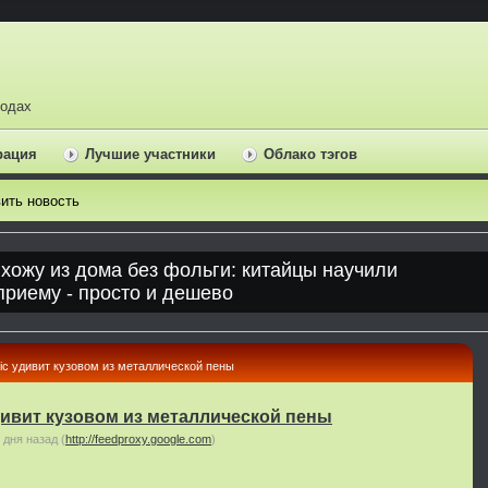
ходах
рация
Лучшие участники
Облако тэгов
ить новость
tic удивит кузовом из металлической пены
удивит кузовом из металлической пены
 дня назад
(
http://feedproxy.google.com
)