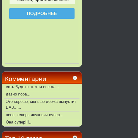
Комментарии
есть будет хотется всегда...
давно пора...
Это хорошо, меньше дерма выпустит
ВАЗ......
неее, теперь янукович супер...
Она супер!!!...