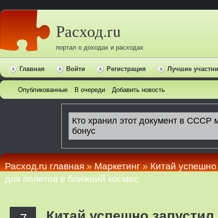
Расход.ru
портал о доходах и расходах
Главная
Войти
Регистрация
Лучшие участн
Опубликованные
В очереди
Добавить новость
Расход.ru главная
»
Маркетинг
»
Китай успешно
для полетов в ближний космос
Китай успешно запустил