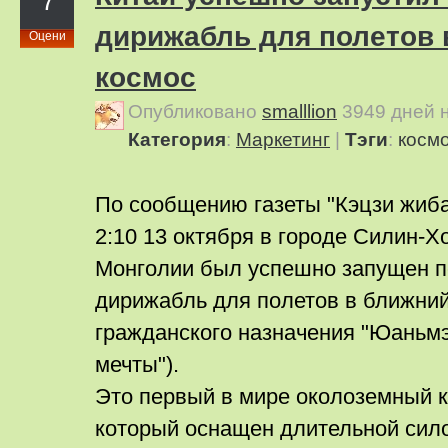
7
дирижабль для полетов 
Оцени
космос
Опубликовано
smalllion
3949 дней 
Категория
:
Маркетинг
|
Тэги
:
косм
По сообщению газеты "Кэцзи жибао
2:10 13 октября в городе Силин-Х
Монголии был успешно запущен п
дирижабль для полетов в ближний
гражданского назначения "Юаньм
мечты").
Это первый в мире околоземный к
который оснащен длительной сило