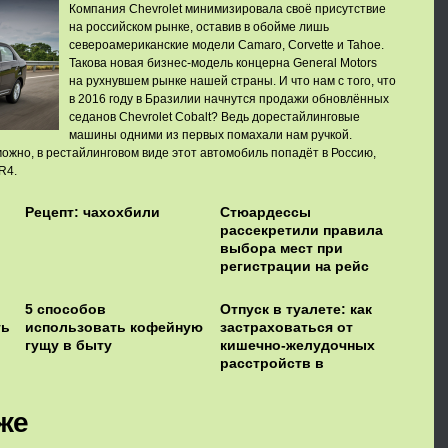
Компания Chevrolet минимизировала своё присутствие
на российском рынке, оставив в обойме лишь
североамериканские модели Camaro, Corvette и Tahoe.
Такова новая бизнес-модель концерна General Motors
на рухнувшем рынке нашей страны. И что нам с того, что
в 2016 году в Бразилии начнутся продажи обновлённых
седанов Chevrolet Cobalt? Ведь дорестайлинговые
машины одними из первых помахали нам ручкой.
ожно, в рестайлинговом виде этот автомобиль попадёт в Россию,
R4.
Рецепт: чахохбили
Стюардессы
рассекретили правила
выбора мест при
регистрации на рейс
5 способов
Отпуск в туалете: как
ть
использовать кофейную
застраховаться от
гущу в быту
кишечно-желудочных
расстройств в
путешествии
же