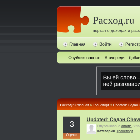
Расход.ru
портал о доходах и рас
Главная
Войти
Регист
Опубликованные
В очереди
Добав
Расход.ru главная
»
Транспорт
»
Updated: Седан 
Updated: Седан Chev
3
Опубликовано
analitic
3895
Категория
:
Транспорт
Оцени