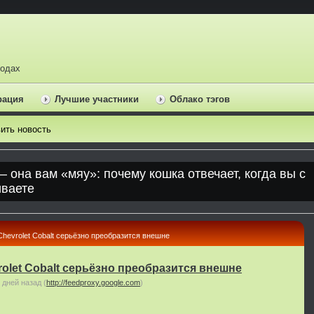
ходах
рация
Лучшие участники
Облако тэгов
ить новость
Chevrolet Cobalt серьёзно преобразится внешне
rolet Cobalt серьёзно преобразится внешне
 дней назад
(
http://feedproxy.google.com
)