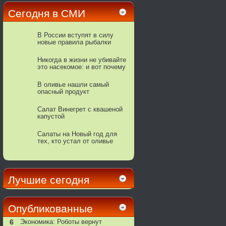
Сегодня в СМИ
В России вступят в силу
новые правила рыбалки
Никогда в жизни не убивайте
это насекомое: и вот почему
В оливье нашли самый
опасный продукт
Салат Винегрет с квашеной
капустой
Салаты на Новый год для
тех, кто устал от оливье
Лучшие сегодня
Опубликованные
6
Экономика: Роботы вернут