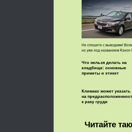
Не спешите с выводами! Возм
но уже под названием Ravon 
Что нельзя делать на
кладбище: основные
приметы и этикет
Климакс может указать
на предрасположеннос
к раку груди
Читайте так