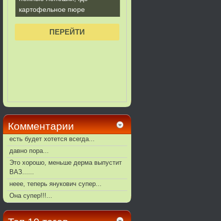
Комментарии
есть будет хотется всегда...
давно пора...
Это хорошо, меньше дерма выпустит
ВАЗ......
неее, теперь янукович супер...
Она супер!!!...