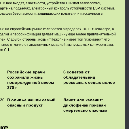
В нее входят, в частности, устройство Hill-start assist control,
рте на подъемах, электронный контроль устойчивости ESP, система
подушек безопасности, защищающих водителя и пассажиров в
08 на европейском рынке колеблется в пределах 10-11 тысяч евро, а
делки и персонификации делает машину еще более привлекательной
ей. С другой стороны, новый “Пежо” не имеет той “изюминки”, что
льное отличие от аналогичных моделей, выпускаемых конкурентами,
en C 1.
Российские врачи
6 советов от
сохранили жизнь
обладательниц
новорожденной весом
роскошных седых волос
370 г
/2018/02/26/mortgagestats/
В оливье нашли самый
Лечит или калечит:
опасный продукт
диклофенак признан
смертельно опасным
же