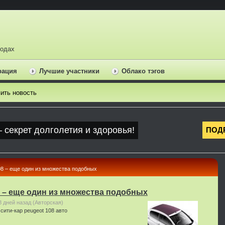
ходах
рация
Лучшие участники
Облако тэгов
ить новость
08 – еще один из множества подобных
8 – еще один из множества подобных
8 дней назад
(Авторская)
:
сити-кар
peugeot 108
авто