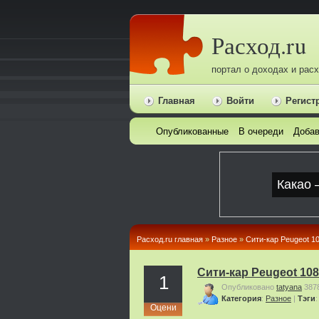
Расход.ru
портал о доходах и рас
Главная
Войти
Регист
Опубликованные
В очереди
Добав
Расход.ru главная
»
Pазное
»
Сити-кар Peugeot 1
Сити-кар Peugeot 10
1
Опубликовано
tatyana
387
Категория
:
Pазное
|
Тэги
Оцени