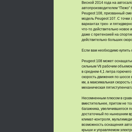
Весной 2014 года на автоса
автопроизводителем “Пежо” 
Peugeot 108, призванный сме
модель Peugeot 107. С точки
вариантах трех- и пятидверно
что-то действительно новое 
даже с претензией на спорти
действительно больших скорос
Если вам необходимо купить
Peugeot 108 может оснащать
сильным Vti рабочим объемом
в среднем 4,1 литра горючег
скорость движения по шоссе в
км, а максимальная скорость 
механическая пятиступенчата
Несомненным плюсом в сравн
вместительнее, притом не то
багажника, увеличившегося п
достаточный по нынешним вр
климат-контроля, мультимед
возможность оснащения автом
крыши и управляемом электр