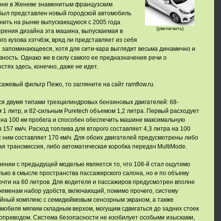
лоне в Женеве знаменитым французским
был представлен новый городской автомобиль
нить на рынке выпускающуюся с 2005 года
(увеличить)
 зрения дизайна эта машина, выпускаемая в
го кузова хэтчбэк, вряд ли представляет из себя
и запоминающееся, хотя для сити-кара выглядит весьма динамично и
вность. Однако же в силу самого ее предназначения речи о
тях здесь, конечно, даже не идет.
cажевый фильтр Пежо
, то загляните на сайт ramflow.ru.
ся двумя типами трехцилиндровых бензиновых двигателей: 68-
 1 литр, и 82-сильным Puretech объемом 1,2 литра. Первый расходует
о на 100 км пробега и способен обеспечить машине максимальную
 157 км/ч. Расход топлива для второго составляет 4,3 литра на 100
с ним составляет 170 км/ч. Для обоих двигателей предусмотрены либо
я трансмиссия, либо автоматическая коробка передач MultiMode.
ении с предыдущей моделью является то, что 108-й стал ощутимо
лько в смысле пространства пассажирского салона, но и по объему
очти на 60 литров. Для водителя и пассажиров предусмотрен вполне
еменам набор удобств, включающий, помимо прочего, систему
ийный комплекс с семидюймовым сенсорным экраном, а также
обиля мягким складным верхом, могущим сдвигаться до задних стоек
оприводом. Система безопасности не изобилует особыми изысками,