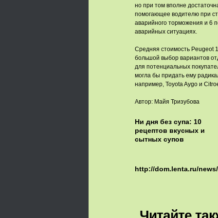
но при том вполне достаточна. 
помогающее водителю при ста
аварийного торможения и 6 
аварийных ситуациях.
Средняя стоимость Peugeot 1
большой выбор вариантов от
для потенциальных покупател
могла бы придать ему радика
например, Toyota Aygo и Citro
Автор: Майя Тризубова
Ни дня без супа: 10
рецептов вкусных и
сытных супов
http://dom.lenta.ru/news
Читайте так