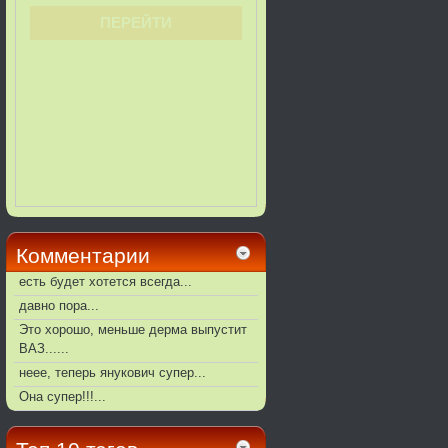
Комментарии
есть будет хотется всегда...
давно пора...
Это хорошо, меньше дерма выпустит
ВАЗ......
неее, теперь янукович супер...
Она супер!!!...