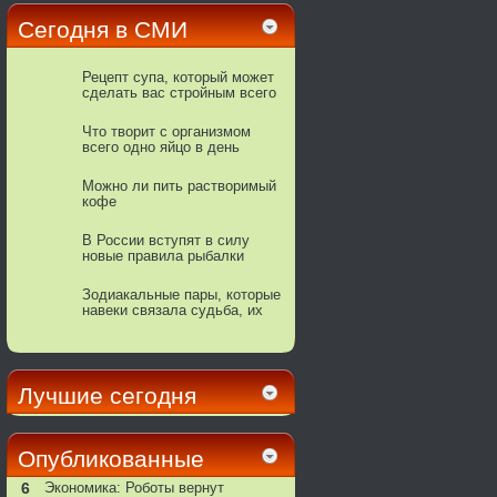
Сегодня в СМИ
Рецепт супа, который может
сделать вас стройным всего
за 1 неделю!
Что творит с организмом
всего одно яйцо в день
Можно ли пить растворимый
кофе
В России вступят в силу
новые правила рыбалки
Зодиакальные пары, которые
навеки связала судьба, их
любовь рождается на
небесах
Лучшие сегодня
Опубликованные
6
Экономика: Роботы вернут