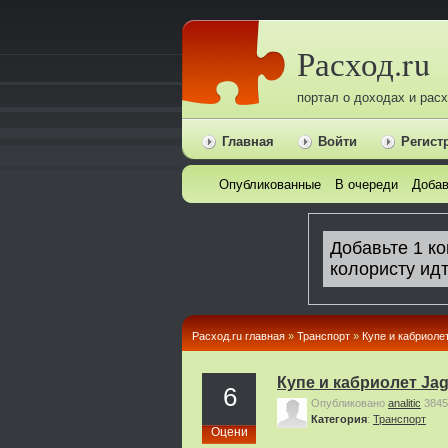
Расход.ru
портал о доходах и рас
Главная
Войти
Регист
Опубликованные
В очереди
Добав
Расход.ru главная
»
Транспорт
»
Купе и кабриоле
Купе и кабриолет Ja
6
Опубликовано
analitic
3845
Категория
:
Транспорт
Оцени