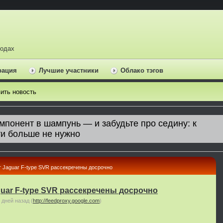
ходах
рация
Лучшие участники
Облако тэгов
ить новость
т Jaguar F-type SVR рассекречены досрочно
guar F-type SVR рассекречены досрочно
 дней назад
(
http://feedproxy.google.com
)