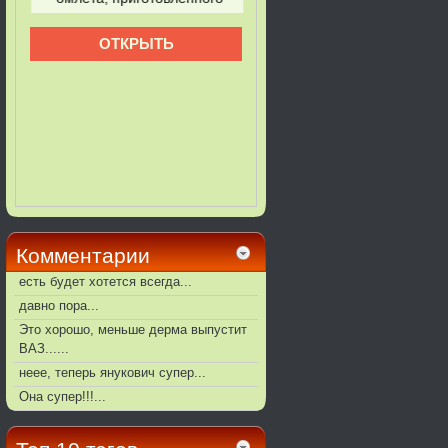
Комментарии
есть будет хотется всегда...
давно пора...
Это хорошо, меньше дерма выпустит
ВАЗ......
неее, теперь янукович супер...
Она супер!!!...