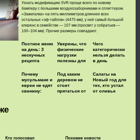
Узнать модификацию SVR проще всего по новому
бамперу с большими воздухозаборниками и сплиттером.
«Зажигалка» на пять миллиметров длиннее всех
остальных «эф-тайпов» (4475 мм), у неё самый большой
клиренс в семействе — 107 мм (просвет у собратьев —
100–104 мм). Прочие размеры совпадают.
Постное меню
Уверены, что
Чего
на день: 3
физические
категорически
нескучных
нагрузки
нельзя делать
рецепта
полезны для
в день
здоровья?
празднования
Пасхи?
Почему
Под каким
Салаты на
мусульмане и
деревом не
Новый год для
евреи не едят
стоит
тех, кто устал
свинину:
прятаться от
от оливье
научное
молнии
обоснование
же
Кто голосовал
Похожие новости