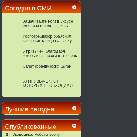
Сегодня в СМИ
Замачивайте ноги в уксусе
один раз в неделю, и вы
увидите, как исчезнут все
ваши болезни
Роспотребназор объяснил,
как красить яйца на Пасху
5 привычек, благодаря
которым вы проживете очень
долго
Салат французских цыган
30 ПРИВЫЧЕК, ОТ
КОТОРЫХ НЕОБХОДИМО
ОТКАЗАТЬСЯ:
Лучшие сегодня
Опубликованные
6
Экономика: Роботы вернут