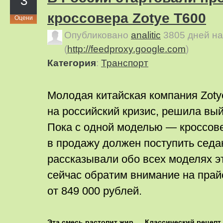
3
кроссовера Zotye T600
Оцени
Опубликовано
analitic
3805 дней н
(
http://feedproxy.google.com
)
Категория
:
Транспорт
Молодая китайская компания Zoty
на российский кризис, решила вый
Пока с одной моделью — кроссове
в продажу должен поступить седа
рассказывали обо всех моделях э
сейчас обратим внимание на прай
от 849 000 рублей.
Эта смесь растопит жир
Классический рецепт