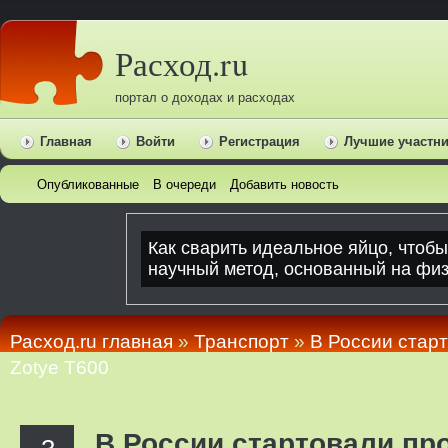
Расход.ru
портал о доходах и расходах
Главная
Войти
Регистрация
Лучшие участн
Опубликованные
В очереди
Добавить новость
Расход.ru главная
»
Транспорт
»
В России стар
Zotye T600
В России стартовали пр