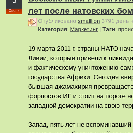
5
лет после натовских бо
Оцени
Опубликовано
smalllion
3791 день 
Категория
:
Маркетинг
|
Тэги
:
прои
19 марта 2011 г. страны НАТО на
Ливии, которые привели к ликви
и фактическому уничтожению сам
государства Африки. Сегодня ввер
бывшая джамахирия превращается
форпостов ИГ и стоит на пороге н
западной демократии на свою тер
Запад, пять лет не вспоминавший 