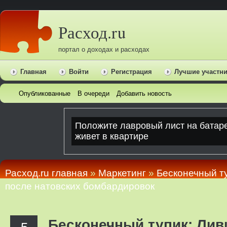
Расход.ru
портал о доходах и расходах
Главная
Войти
Регистрация
Лучшие участн
Опубликованные
В очереди
Добавить новость
Расход.ru главная
»
Маркетинг
»
Бесконечный ту
после натовских бомбардировок
Бесконечный тупик: Лив