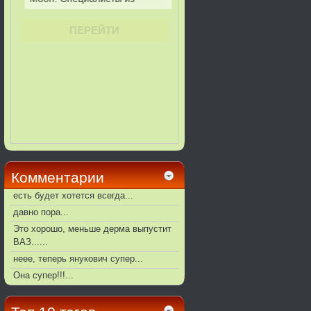
Комментарии
есть будет хотется всегда...
давно пора...
Это хорошо, меньше дерма выпустит
ВАЗ......
неее, теперь янукович супер...
Она супер!!!...