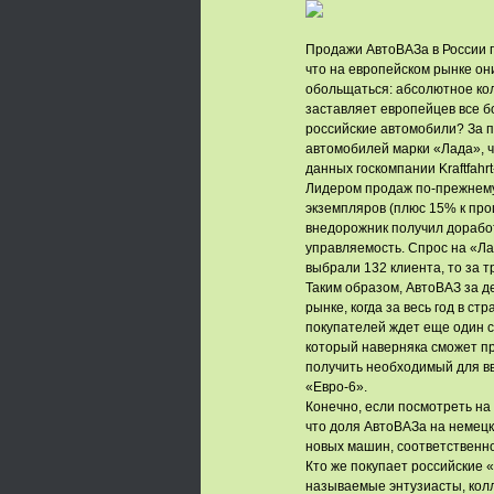
Продажи АвтоВАЗа в России п
что на европейском рынке они
обольщаться: абсолютное кол
заставляет европейцев все 
российские автомобили? За 
автомобилей марки «Лада», ч
данных госкомпании Kraftfah
Лидером продаж по-прежнему
экземпляров (плюс 15% к про
внедорожник получил доработ
управляемость. Спрос на «Лад
выбрали 132 клиента, то за 
Таким образом, АвтоВАЗ за д
рынке, когда за весь год в с
покупателей ждет еще один 
который наверняка сможет пр
получить необходимый для вв
«Евро-6».
Конечно, если посмотреть на
что доля АвтоВАЗа на немецко
новых машин, соответственно
Кто же покупает российские 
называемые энтузиасты, колл