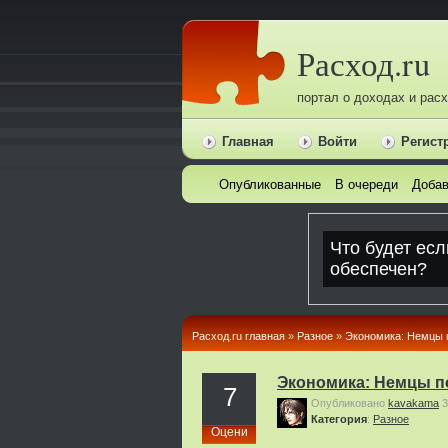
Расход.ru
портал о доходах и рас
Главная
Войти
Регист
Опубликованные
В очереди
Добав
Расход.ru главная
»
Pазное
»
Экономика: Немцы п
Экономика: Немцы п
7
Опубликовано
kavakama
3
Категория
:
Pазное
Оцени