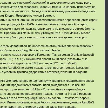
, связанные с покупкой запчастей и самостоятельным, чаще всего,
«конструктор для взрослых», который можно не жалеть, используя на
в сельской местности. Отсюда и любовь к внедорожникам «Лада 4х4»
гает Кирилл Яковенко из «Алор Брокер».
рмании живет много наших соотечественников и переселенцев из стран
ма продукция АвтоВАЗа, замечает Роман Ткачук из «Альпари».
купают также те люди, которым важна не внешность автомобиля, а
а. Продажи 4x4 меньше, чем у конкурентов - Opel Mokka и Nissan
вою нишу благодаря неприхотливости и низкой цене», - говорит
ие годы дополнительно обеспечило стабильный спрос на вазовские
ос будет и на «Ладу Весту», считает Ткачук.
одни из самых дешевых в Германии. Так, за седан Granta в базовой
ом 1.6 (87 л. с.) и механикой просят 6750 евро (около 467 тыс.
й версии продается за 10,5 тыс. евро (726 тыс. рублей).
рынке АвтоВАЗ не может похвастаться ростом продаж. Здесь они,
 в условиях кризиса, удорожания автокредитования и падения
мике уже наметилась тенденция к улучшению, и кредитование снова
 падения продаж новых автомобилей замедляются. Но все эти
ка проходят мимо АвтоВАЗа. «Хотя по объему марка «Лада»
, но спрос на нее продолжает падать - почти на 7% за 9 месяцев
одажи Ford за этот период в России выросли», - отмечает Георгий
нс». Иными словами, внутри России современные детища АвтоВАЗ
м конкурентам, у которых имеются здесь свои заводы.