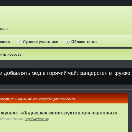
ходах
рация
Лучшие участники
Облако тэгов
ить новость
окупают «Лады» как «конструктор для взрослых»
окупают «Лады» как «конструктор для взрослых»
587 дней назад
(
http://www.vz.ru
)