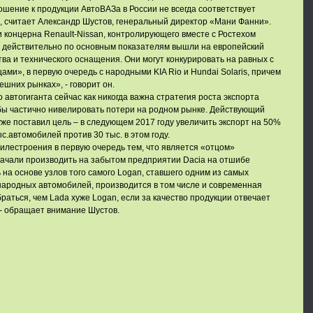
шение к продукции АвтоВАЗа в России не всегда соответствует
 считает Александр Шустов, генеральный директор «Мани Фанни».
 концерна Renault-Nissan, контролирующего вместе с Ростехом
» действительно по основным показателям вышли на европейский
тва и технического оснащения. Они могут конкурировать на равных с
ми», в первую очередь с народными KIA Rio и Hundai Solaris, причем
нешних рынках», - говорит он.
 автогиганта сейчас как никогда важна стратегия роста экспорта
бы частично нивелировать потери на родном рынке. Действующий
же поставил цель – в следующем 2017 году увеличить экспорт на 50%
ыс.автомобилей против 30 тыс. в этом году.
илестроения в первую очередь тем, что является «отцом»
начали производить на забытом предприятии Dacia на отшибе
 на основе узлов того самого Logan, ставшего одним из самых
народных автомобилей, производится в том числе и современная
браться, чем Lada хуже Logan, если за качество продукции отвечает
 - обращает внимание Шустов.