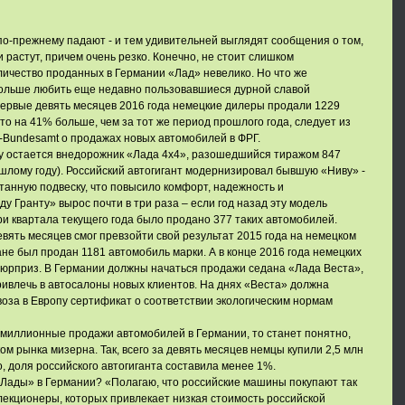
о-прежнему падают - и тем удивительней выглядят сообщения о том,
 растут, причем очень резко. Конечно, не стоит слишком
ичество проданных в Германии «Лад» невелико. Но что же
больше любить еще недавно пользовавшиеся дурной славой
первые девять месяцев 2016 года немецкие дилеры продали 1229
то на 41% больше, чем за тот же период прошлого года, следует из
rt-Bundesamt о продажах новых автомобилей в ФРГ.
 остается внедорожник «Лада 4х4», разошедшийся тиражом 847
шлому году). Российский автогигант модернизировал бывшую «Ниву» -
анную подвеску, что повысило комфорт, надежность и
у Гранту» вырос почти в три раза – если год назад эту модель
три квартала текущего года было продано 377 таких автомобилей.
евять месяцев смог превзойти свой результат 2015 года на немецком
тране был продан 1181 автомобиль марки. А в конце 2016 года немецких
сюрприз. В Германии должны начаться продажи седана «Лада Веста»,
ивлечь в автосалоны новых клиентов. На днях «Веста» должна
оза в Европу сертификат о соответствии экологическим нормам
 миллионные продажи автомобилей в Германии, то станет понятно,
м рынка мизерна. Так, всего за девять месяцев немцы купили 2,5 млн
, доля российского автогиганта составила менее 1%.
«Лады» в Германии? «Полагаю, что российские машины покупают так
екционеры, которых привлекает низкая стоимость российской