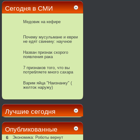
Сегодня в СМИ
Медовик на кефире
Почему мусульмане и евреи
не едят свинину: научное
обоснование
Назван признак скорого
появления рака
7 признаков того, что вы
потребляете много сахара
Варим яйца "Наизнанку" (
желток наружу)
Лучшие сегодня
Опубликованные
6
Экономика: Роботы вернут