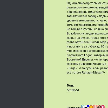
Однако снисходительное отно
реальному положению вещей,
«За последние годы усилиями
тольяттинский завод, «Лады
уровень экологичности, качес
теми же бюджетными «корейца
не только в России, но и на в
В любом случае для волжского
машин за рубеж, чтобы хотя 
глава АвтоВАЗа Николя Мор у
и поставить за рубеж до 60 т
Мор известен в мире автомоб
бюджетного Logan, который 
Восточной Европы. «А теперь
массовых и востребованных 
«Лада». И по сути, если разо
все тот же Renault-Nissan?»,
Теги:
АвтоВАЗ