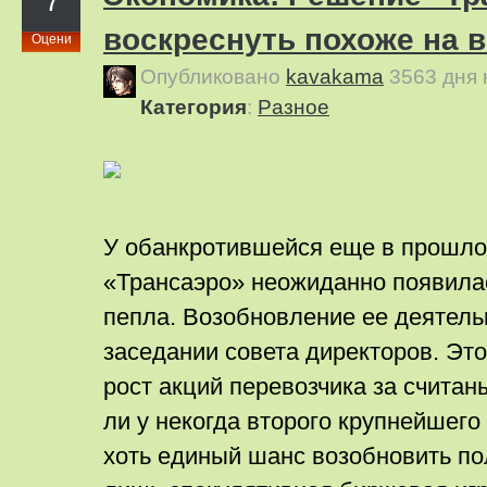
7
воскреснуть похоже на в
Оцени
Опубликовано
kavakama
3563 дня
Категория
:
Pазное
У обанкротившейся еще в прошло
«Трансаэро» неожиданно появилас
пепла. Возобновление ее деятель
заседании совета директоров. Эт
рост акций перевозчика за считан
ли у некогда второго крупнейшего
хоть единый шанс возобновить пол