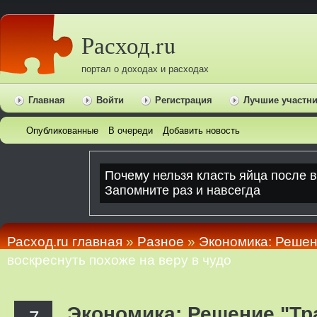
Расход.ru
портал о доходах и расходах
Главная
Войти
Регистрация
Лучшие участн
Опубликованные
В очереди
Добавить новость
Расход.ru главная
»
Pазное
»
Экономика: Решен
воскреснуть похоже на веру в чудо
Экономика: Решение "Тр