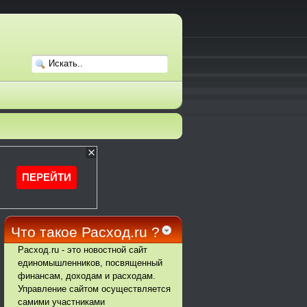
Что такое Расход.ru ?
Расход.ru - это новостной сайт
единомышленников, посвященный
финансам, доходам и расходам.
Управление сайтом осуществляется
самими участниками