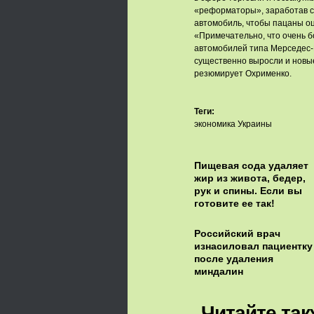
«реформаторы», заработав с
автомобиль, чтобы пацаны оц
«Примечательно, что очень 
автомобилей типа Мерседес-Б
существенно выросли и новые
резюмирует Охрименко.
Теги:
экономика Украины
Пищевая сода удаляет
жир из живота, бедер,
рук и спины. Если вы
готовите ее так!
Российский врач
изнасиловал пациентку
после удаления
миндалин
Читайте так