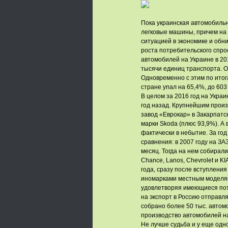
Пока украинская автомобильн
легковые машины, причем на 
ситуацией в экономике и обн
роста потребительского спро
автомобилей на Украине в 20
тысячи единиц транспорта. 
Одновременно с этим по итог
стране упал на 65,4%, до 603
В целом за 2016 год на Укра
год назад. Крупнейшим произ
завод «Еврокар» в Закарпатск
марки Skoda (плюс 93,9%). А
фактически в небытие. За год
сравнения: в 2007 году на ЗА
месяц. Тогда на нем собирал
Chance, Lanos, Chevrolet и K
года, сразу после вступлени
иномарками местным моделям
удовлетворяя имеющиеся пот
на экспорт в Россию отправл
собрано более 50 тыс. автом
производство автомобилей н
Не лучше судьба и у еще одно