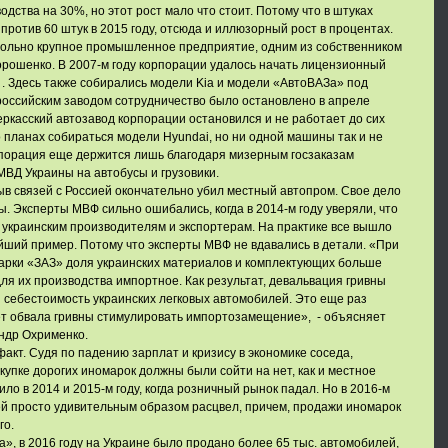
дства на 30%, но этот рост мало что стоит. Потому что в штуках
против 60 штук в 2015 году, отсюда и иллюзорный рост в процентах.
овольно крупное промышленное предприятие, одним из собственником
Порошенко. В 2007-м году корпорации удалось начать лицензионный
 . Здесь также собирались модели Kia и модели «АвтоВАЗа» под
российским заводом сотрудничество было остановлено в апреле
Черкасский автозавод корпорации остановился и не работает до сих
о планах собираться модели Hyundai, но ни одной машины так и не
рпорация еще держится лишь благодаря мизерным госзаказам
 МВД Украины на автобусы и грузовики.
ыв связей с Россией окончательно убил местный автопром. Свое дело
ы. Эксперты МВФ сильно ошибались, когда в 2014-м году уверяли, что
украинским производителям и экспортерам. На практике все вышло
йший пример. Потому что эксперты МВФ не вдавались в детали. «При
арки «ЗАЗ» доля украинских материалов и комплектующих больше
для их производства импортное. Как результат, девальвация гривны
 и себестоимость украинских легковых автомобилей. Это еще раз
чет обвала гривны стимулировать импортозамещение», - объясняет
ндр Охрименко.
акт. Судя по падению зарплат и кризису в экономике соседа,
купке дорогих иномарок должны были сойти на нет, как и местное
ило в 2014 и 2015-м году, когда розничный рынок падал. Но в 2016-м
ей просто удивительным образом расцвел, причем, продажи иномарок
го.
а», в 2016 году на Украине было продано более 65 тыс. автомобилей,