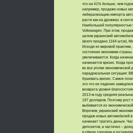
что на 41% больше, чем годо
например, продажи новых авт
либерализацию импорта авто
расти как на дрожжах: в сент
Наибольшей популярностью у 
Volkswagen. При этом, прода
целом украинский автомобиль
(всего продано 1164 штук), Me
Исходя из мировой практики
состояния экономики страны.
увеличиваются. Когда начина
начинается кризис. Когда пр
во все уголки экономической
парадоксальная ситуация: ВВ
бушевать кризис. Самое позит
это что ее падение замедлило
возврата уровня благосостоя
2013-м году средняя реальная
197 долларов. Поэтому рост 
выбивается из экономической
Впрочем, украинский экономи
продаж новых автомобилей в 
начинает тратить деньги. Час
депозитов, а частично – дох
в сфере торговли и госзакупк