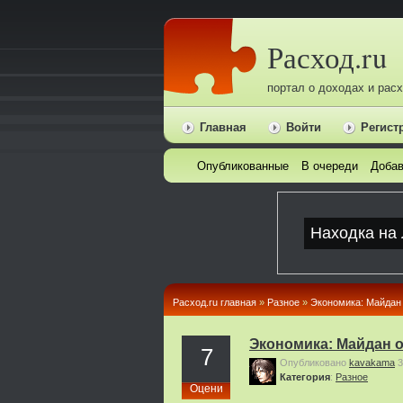
Расход.ru
портал о доходах и рас
Главная
Войти
Регист
Опубликованные
В очереди
Добав
Расход.ru главная
»
Pазное
»
Экономика: Майдан 
Экономика: Майдан 
7
Опубликовано
kavakama
3
Категория
:
Pазное
Оцени