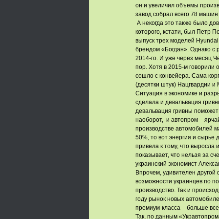
он и увеличил объемы произво
завод собрал всего 78 машин 
А некогда это также было д
которого, кстати, был Петр 
выпуск трех моделей Hyundai
брендом «Богдан». Однако с 
2014-го. И уже через месяц 
пор. Хотя в 2015-м говорили 
сошло с конвейера. Сама ко
(десятки штук) Нацгвардии и
Ситуация в экономике и разр
сделала и девальвация гривн
девальвация гривны поможет 
наоборот, и автопром – ярча
производстве автомобилей м
50%, то вот энергия и сырье 
привела к тому, что выросла
показывает, что нельзя за с
украинский экономист Алекса
Впрочем, удивителен другой ф
возможности украинцев по по
производство. Так и происход
году рынок новых автомобил
премиум-класса – больше все
Так, по данным «Укравтопром