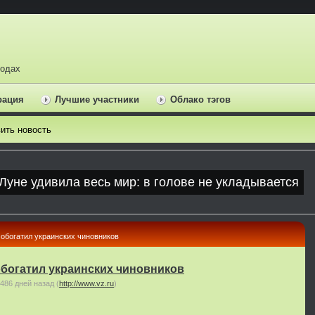
ходах
рация
Лучшие участники
Облако тэгов
ить новость
обогатил украинских чиновников
обогатил украинских чиновников
486 дней назад
(
http://www.vz.ru
)