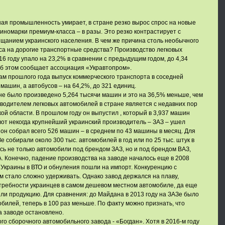
ая промышленность умирает, в стране резко вырос спрос на новые
иномарки премиум-класса – в разы. Это резко контрастирует с
ищанием украинского населения. В чем же причина столь необычного
са на дорогие транспортные средства? Производство легковых
16 году упало на 23,2% в сравнении с предыдущим годом, до 4,34
Об этом сообщает ассоциация «Укравтопром».
ам прошлого года выпуск коммерческого транспорта в соседней
 машин, а автобусов – на 64,2%, до 321 единиц.
ине было произведено 5,264 тысячи машин и это на 36,5% меньше, чем
водителем легковых автомобилей в стране является с недавних пор
ой области. В прошлом году он выпустил , который в 3,937 машин
 вот некогда крупнейший украинский производитель – ЗАЗ – ушел
 он собрал всего 526 машин – в среднем по 43 машины в месяц. Для
Зе собирали около 300 тыс. автомобилей в год или по 25 тыс. штук в
ись не только автомобили под брендом ЗАЗ, но и под брендом ВАЗ,
IA. Конечно, падение производства на заводе началось еще в 2008
я Украины в ВТО и обнуления пошли на импорт. Конкуренцию с
 стало сложно удерживать. Однако завод держался на плаву,
ребности украинцев в самом дешевом местном автомобиле, да еще
яли продукцию. Для сравнения: до Майдана в 2013 году на ЗАЗе было
обилей, теперь в 100 раз меньше. По факту можно признать, что
а заводе остановлено.
го сборочного автомобильного завода - «Богдан». Хотя в 2016-м году