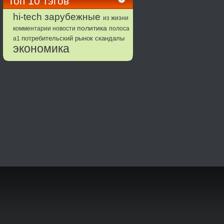
Топ 10 тэгов
зарубежные
hi-tech
из жизни
политика
комментарии
новости
полоса
потребительский рынок
а1
скандалы
экономика