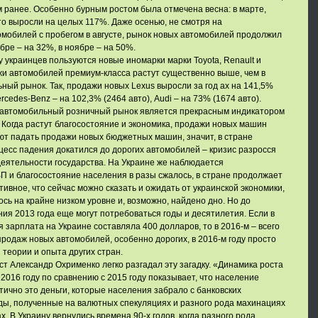
м ранее. Особенно бурным ростом была отмечена весна: в марте,
о выросли на целых 117%. Даже осенью, не смотря на
мобилей с пробегом в августе, рынок новых автомобилей продолжил
ябре – на 32%, в ноябре – на 50%.
украинцев пользуются новые иномарки марки Toyota, Renault и
жи автомобилей премиум-класса растут существенно выше, чем в
ный рынок. Так, продажи новых Lexus выросли за год ах на 141,5%
rcedes-Benz – на 102,3% (2464 авто), Audi – на 73% (1674 авто).
, автомобильный розничный рынок является прекрасным индикатором
 Когда растут благосостояние и экономика, продажи новых машин
ют падать продажи новых бюджетных машин, значит, в стране
оцесс падения докатился до дорогих автомобилей – кризис разросся
 деятельности государства. На Украине же наблюдается
П и благосостояние населения в разы сжалось, в стране продолжает
ивное, что сейчас можно сказать и ожидать от украинской экономики,
сь на крайне низком уровне и, возможно, найдено дно. Но до
ния 2013 года еще могут потребоваться годы и десятилетия. Если в
 зарплата на Украине составляла 400 долларов, то в 2016-м – всего
продаж новых автомобилей, особенно дорогих, в 2016-м году просто
 теории и опыта других стран.
ст Александр Охрименко легко разгадал эту загадку. «Динамика роста
2016 году по сравнению с 2015 году показывает, что население
тично это деньги, которые населения забрало с банковских
оды, полученные на валютных спекуляциях и разного рода махинациях
ах. В Украину вернулись времена 90-х годов, когда разного рода