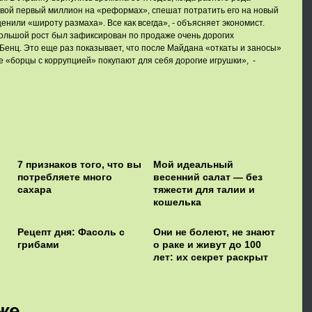
вой первый миллион на «реформах», спешат потратить его на новый
енили «широту размаха». Все как всегда», - объясняет экономист.
большой рост был зафиксирован по продаже очень дорогих
енц. Это еще раз показывает, что после Майдана «откаты и заносы»
 «борцы с коррупцией» покупают для себя дорогие игрушки», -
7 признаков того, что вы
Мой идеальный
потребляете много
весенний салат — без
сахара
тяжести для талии и
кошелька
Рецепт дня: Фасоль с
Они не болеют, не знают
грибами
о раке и живут до 100
лет: их секрет раскрыт
же