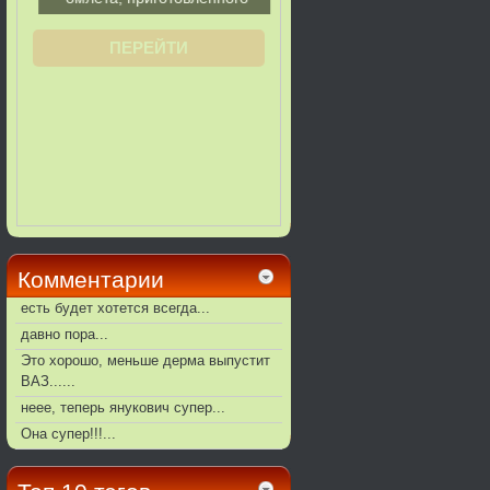
Комментарии
есть будет хотется всегда...
давно пора...
Это хорошо, меньше дерма выпустит
ВАЗ......
неее, теперь янукович супер...
Она супер!!!...