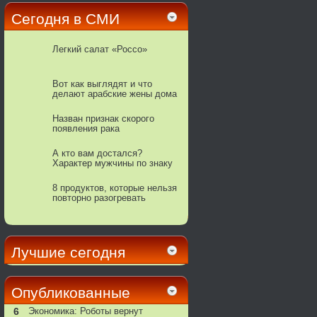
Сегодня в СМИ
Легкий салат «Россо»
Вот как выглядят и что
делают арабские жены дома
без хиджаба
Назван признак скорого
появления рака
А кто вам достался?
Характер мужчины по знаку
Зодиака
8 продуктов, которые нельзя
повторно разогревать
Лучшие сегодня
Опубликованные
6
Экономика: Роботы вернут