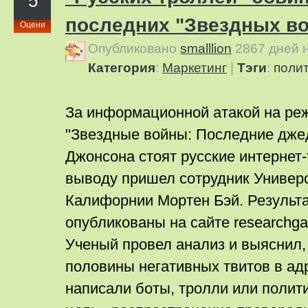
5
последних "Звездных в
Оцени
Опубликовано
smalllion
2867 дней 
Категория
:
Маркетинг
|
Тэги
:
поли
За информационной атакой на ре
"Звездные войны: Последние дже
Джонсона стоят русские интернет-
выводу пришел сотрудник Универ
Калифорнии Мортен Бэй. Результ
опубликованы на сайте researchga
Ученый провел анализ и выяснил,
половины негативных твитов в ад
написали боты, тролли или полит