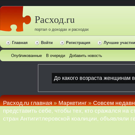
Расход.ru
портал о доходах и расходах
Главная
Войти
Регистрация
Лучшие участн
Опубликованные
В очереди
Добавить новость
Расход.ru главная
»
Маркетинг
»
Cовсем недавн
представить себе, чтобы тех, кто сражался на
стран Антигитлеровской коалиции, объявляли г