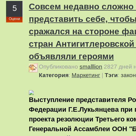
Cовсем недавно сложно
5
представить себе, чтобы
Оцени
сражался на стороне фа
стран Антигитлеровской
объявляли героями
Опубликовано
smalllion
2827 дней 
Категория
:
Маркетинг
|
Тэги
:
закон
Выступление представителя Р
Федерации Г.Е.Лукьянцева при
проекта резолюции Третьего ко
Генеральной Ассамблеи ООН "Б