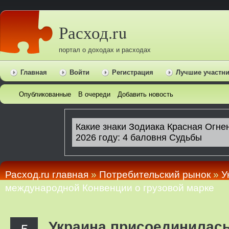
Расход.ru
портал о доходах и расходах
Главная
Войти
Регистрация
Лучшие участн
Опубликованные
В очереди
Добавить новость
Расход.ru главная
»
Потребительский рынок
»
У
международной Конвенции о грузовой марке
Украина присоединилась