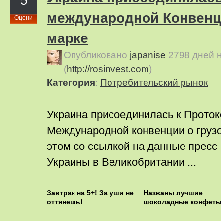
5
международной Конвенц
Оцени
марке
Опубликовано
japanise
2798 дней 
(
http://rosinvest.com
)
Категория
:
Потребительский рынок
Украина присоединилась к Протоко
Международной конвенции о грузо
этом со ссылкой на данные пресс
Украины в Великобритании ...
Завтрак на 5+! За уши не
Названы лучшие
оттянешь!
шоколадные конфет