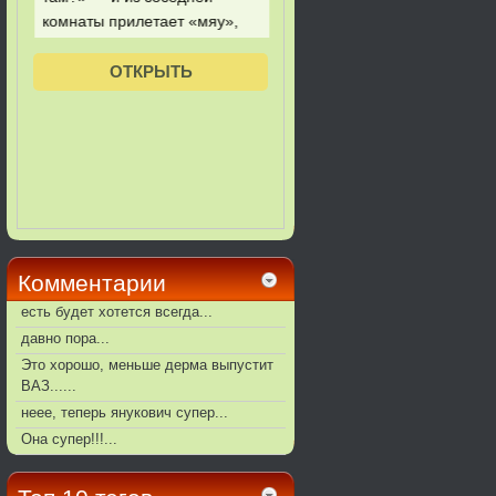
Комментарии
есть будет хотется всегда...
давно пора...
Это хорошо, меньше дерма выпустит
ВАЗ......
неее, теперь янукович супер...
Она супер!!!...