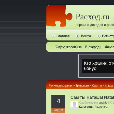
Расход.ru
портал о доходах и рас
Главная
Войти
Регист
Опубликованные
В очереди
Добав
Расход.ru главная
»
Транспорт
»
Сам ты Наташа! 
Сам ты Наташа! Natal
4
Опубликовано
analitic
6771
Категория
:
Транспорт
Оцени