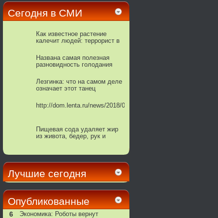
Сегодня в СМИ
Как известное растение
калечит людей: террорист в
горшке
Названа самая полезная
разновидность голодания
Лезгинка: что на самом деле
означает этот танец
http://dom.lenta.ru/news/2018/02/26/mortgagestats/
Пищевая сода удаляет жир
из живота, бедер, рук и
спины. Если вы готовите ее
так!
Лучшие сегодня
Опубликованные
6
Экономика: Роботы вернут