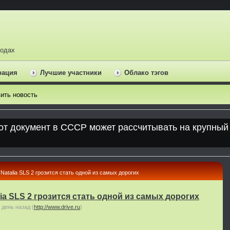
ходах
рация
Лучшие участники
Облако тэгов
ить новость
Natalia SLS 2 грозится стать одной из самых дорогих
ia SLS 2 грозится стать одной из самых дорогих
 день назад
(
http://www.drive.ru
)