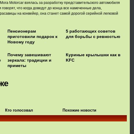
ora Motorcar взялась за разработку представительского автомобиля
и говорят, что когда доведут до конца все намеченные дела,
красавицы на конвейер, она станет самой дорогой серийной легковой
Пенсионерам
5 работающих советов
приготовили подарок к
для борьбы с ревностью
Новому году
Почему завешивают
Куриные крылышки как в
е
зеркала: традиции и
KFC
приметы
же
Кто голосовал
Похожие новости