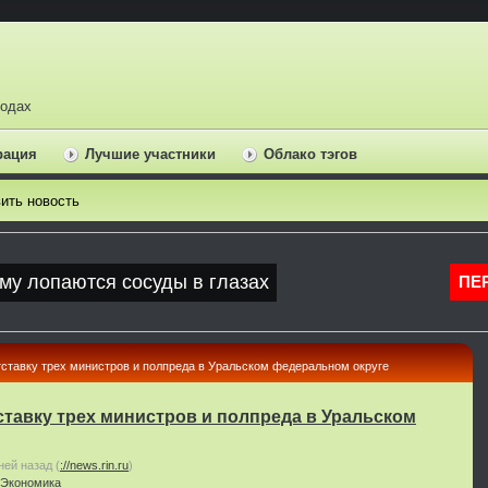
ходах
рация
Лучшие участники
Облако тэгов
ить новость
тставку трех министров и полпреда в Уральском федеральном округе
ставку трех министров и полпреда в Уральском
ней назад
(
://news.rin.ru
)
Экономика