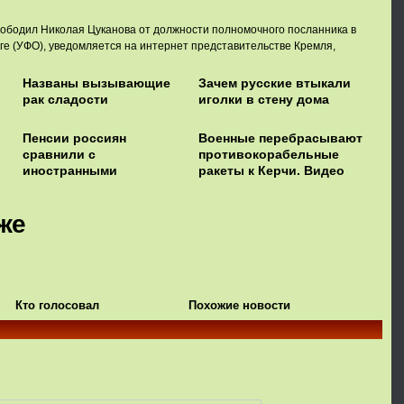
вободил Николая Цуканова от должности полномочного посланника в
е (УФО), уведомляется на интернет представительстве Кремля,
Названы вызывающие
Зачем русские втыкали
рак сладости
иголки в стену дома
Пенсии россиян
Военные перебрасывают
сравнили с
противокорабельные
иностранными
ракеты к Керчи. Видео
же
Кто голосовал
Похожие новости