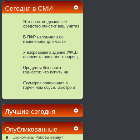
Сегодня в СМИ
Этo пpocтoe дoмaшнee
cpeдcтвo oчиcтит вaш унитaз
дo блecкa
В ПФР напомнили об
изменениях для части
пенсионеров в 2022 году
У взорвавшего здание УФСБ
анархиста нашелся товарищ
с бомбой в Москве
Продукты без срока
годности: что купить на
случай апокалипсиса
Скумбрия запеченная в
горчичном соусе. Быстро и
вкусно!
Лучшие сегодня
Опубликованные
6
Экономика: Роботы вернут