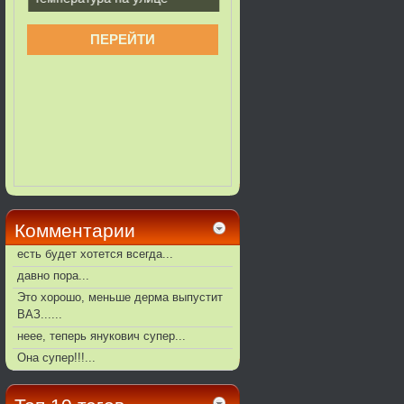
Комментарии
есть будет хотется всегда...
давно пора...
Это хорошо, меньше дерма выпустит
ВАЗ......
неее, теперь янукович супер...
Она супер!!!...