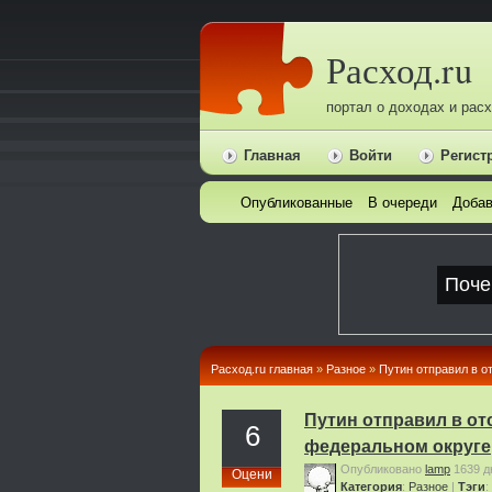
Расход.ru
портал о доходах и рас
Главная
Войти
Регист
Опубликованные
В очереди
Добав
Расход.ru главная
»
Pазное
»
Путин отправил в о
Путин отправил в от
6
федеральном округе
Опубликовано
lamp
1639 д
Оцени
Категория
:
Pазное
|
Тэги
: