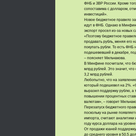
ФНБ и ЗВР России. Кроме тог
сопоставима с долларом, от
инвестиций».
Новое бюджетное правило зар
идут в ФНБ. Однако в Минфине
экспорт просел из-за новых 
«Поэтому бюджетное правило 
продавать рубль, меняя его 
покупать рубли. То есть ФНБ 
подешевевший в декабре, по
– поясняет Мильчакова.
В Минфине посчитали, что бю
млрд рублей. Это значит, чт
3,2 млрд рублей.
Любопытно, что на заявление
который подешевел на 2%. «С
выразил поддержку рублю, а 
повышении процентных ставок
валютам», – говорит Мильчак
Перезапуск бюджетного прави
поскольку на рынке появляет
импорта, считают аналитики 
году курса доллара на уровне
От продажи юаней поддержку 
до среднего уровня в 50,5 д