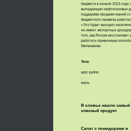
бюджета в начале 2023 года.
выпадающих нефтегазовых до
поддержки продажи юаней ста
бюджетного правила работал 
«Это будет выгодно населени
не имеет экспортных доходов
того, как Россия восстановит
работать привычным способом
Мильчакова.
Теги:
курс рубля
,
юань
В оливье нашли самый
опасный продукт
Салат с помидорами и