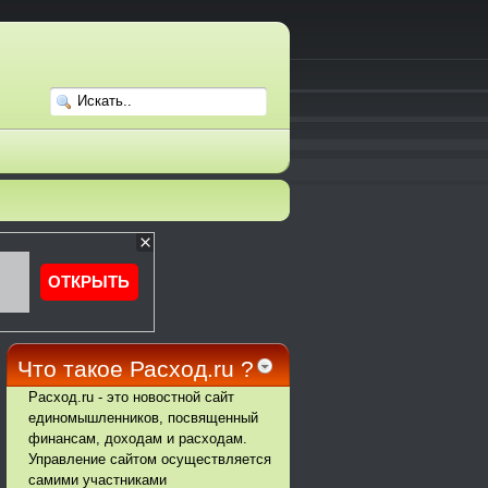
Что такое Расход.ru ?
Расход.ru - это новостной сайт
единомышленников, посвященный
финансам, доходам и расходам.
Управление сайтом осуществляется
самими участниками