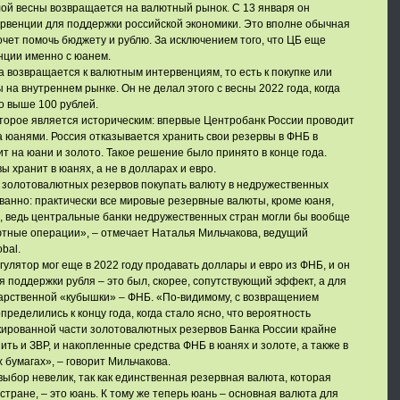
ой весны возвращается на валютный рынок. С 13 января он
рвенции для поддержки российской экономики. Это вполне обычная
хочет помочь бюджету и рублю. За исключением того, что ЦБ еще
нции именно с юанем.
а возвращается к валютным интервенциям, то есть к покупке или
на внутреннем рынке. Он не делал этого с весны 2022 года, когда
о выше 100 рублей.
торое является историческим: впервые Центробанк России проводит
а юанями. Россия отказывается хранить свои резервы в ФНБ в
т на юани и золото. Такое решение было принято в конце года.
вы хранит в юанях, а не в долларах и евро.
 золотовалютных резервов покупать валюту в недружественных
ванно: практически все мировые резервные валюты, кроме юаня,
, ведь центральные банки недружественных стран могли бы вообще
тные операции», – отмечает Наталья Мильчакова, ведущий
bal.
гулятор мог еще в 2022 году продавать доллары и евро из ФНБ, и он
я поддержки рубля – это был, скорее, сопутствующий эффект, а для
дарственной «кубышки» – ФНБ. «По-видимому, с возвращением
ределились к концу года, когда стало ясно, что вероятность
кированной части золотовалютных резервов Банка России крайне
ить и ЗВР, и накопленные средства ФНБ в юанях и золоте, а также в
 бумагах», – говорит Мильчакова.
выбор невелик, так как единственная резервная валюта, которая
тране, – это юань. К тому же теперь юань – основная валюта для