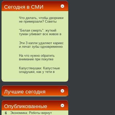
Сегодня в СМИ
Что делать, чтобы дворники
не примерзали? Советы
автоэкспертов
"Белая смерть": жуткий
туман убивает все живое в
Европе
Эти 3 капли удаляют кариес
и лечат зубы одновременно
На что нужно обратить
внимание при покупке
клубники
Капустянушки: Капустные
оладушки, как у тети в
Минске
Лучшие сегодня
Опубликованные
6
Экономика: Роботы вернут