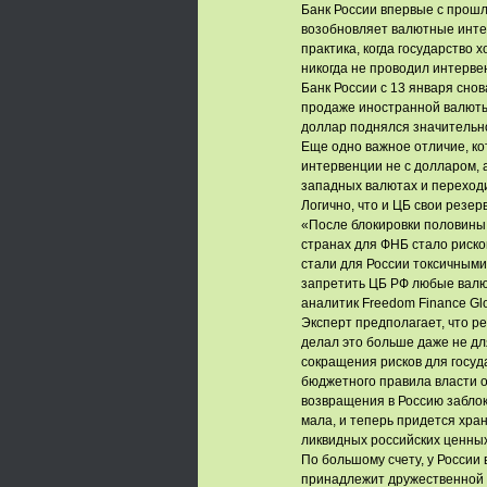
Банк России впервые с прошл
возобновляет валютные инте
практика, когда государство 
никогда не проводил интерве
Банк России c 13 января снов
продаже иностранной валюты 
доллар поднялся значительн
Еще одно важное отличие, ко
интервенции не с долларом, 
западных валютах и переходи
Логично, что и ЦБ свои резер
«После блокировки половины
странах для ФНБ стало риско
стали для России токсичными
запретить ЦБ РФ любые валю
аналитик Freedom Finance Glo
Эксперт предполагает, что ре
делал это больше даже не дл
сокращения рисков для госу
бюджетного правила власти оп
возвращения в Россию забло
мала, и теперь придется хран
ликвидных российских ценных
По большому счету, у России 
принадлежит дружественной с