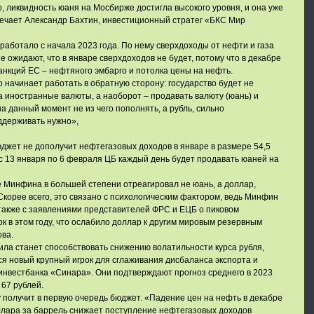
о, ликвидность юаня на Мосбирже достигла высокого уровня, и она уже
мечает Александр Бахтин, инвестиционный стратег «БКС Мир
аботало с начала 2023 года. По нему сверхдоходы от нефти и газа
 ожидают, что в январе сверхдоходов не будет, потому что в декабре
санкций ЕС – нефтяного эмбарго и потолка цены на нефть.
начинает работать в обратную сторону: государство будет не
на иностранные валюты, а наоборот – продавать валюту (юань) и
на данный момент не из чего пополнять, а рубль, сильно
ддерживать нужно»,
джет не дополучит нефтегазовых доходов в январе в размере 54,5
о с 13 января по 6 февраля ЦБ каждый день будет продавать юаней на
 Минфина в большей степени отреагировал не юань, а доллар,
корее всего, это связано с психологическим фактором, ведь Минфин
также с заявлениями представителей ФРС и ЕЦБ о пиковом
 в этом году, что ослабило доллар к другим мировым резервным
ова.
ла станет способствовать снижению волатильности курса рубля,
ся новый крупный игрок для сглаживания дисбаланса экспорта и
инвестбанка «Синара». Они подтверждают прогноз среднего в 2023
 67 рублей.
получит в первую очередь бюджет. «Падение цен на нефть в декабре
оллара за баррель снижает поступление нефтегазовых доходов