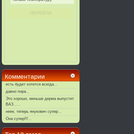
Комментарии
есть будет хотется всегда...
давно пора...
Это хорошо, меньше дерма выпустит
ВАЗ......
неее, теперь янукович супер...
Она супер!!!...