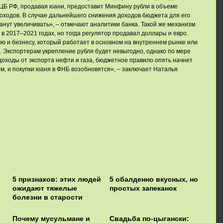
 ЦБ РФ, продавая юани, предоставит Минфину рубли в объеме
ходов. В случае дальнейшего снижения доходов бюджета для его
нут увеличивать», – отмечают аналитики банка. Такой же механизм
в 2017–2021 годах, но тогда регулятор продавал доллары и евро.
ю и бизнесу, который работает в основном на внутреннем рынке или
. Экспортерам укрепление рубля будет невыгодно, однако по мере
 доходы от экспорта нефти и газа, бюджетное правило опять начнет
, и покупки юаня в ФНБ возобновятся», – заключает Наталья
5 признаков: этих людей
5 обалденно вкусных, но
ожидают тяжелые
простых запеканок
болезни в старости
Почему мусульмане и
Свадьба по-цыгански: