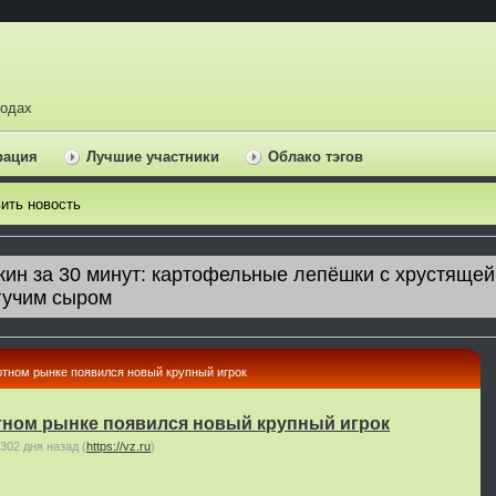
ходах
рация
Лучшие участники
Облако тэгов
ить новость
тном рынке появился новый крупный игрок
тном рынке появился новый крупный игрок
302 дня назад
(
https://vz.ru
)