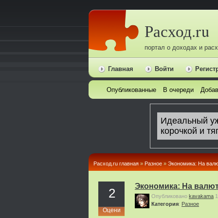
Расход.ru
портал о доходах и рас
Главная
Войти
Регист
Опубликованные
В очереди
Добав
Расход.ru главная
»
Pазное
»
Экономика: На валю
Экономика: На валю
2
Опубликовано
kavakama
1
Категория
:
Pазное
Оцени