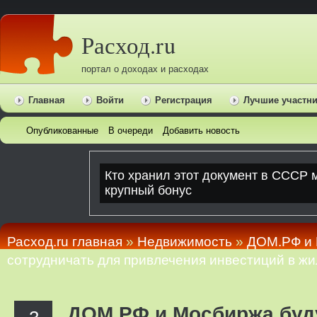
Расход.ru
портал о доходах и расходах
Главная
Войти
Регистрация
Лучшие участн
Опубликованные
В очереди
Добавить новость
Расход.ru главная
»
Недвижимость
»
ДОМ.РФ и 
сотрудничать для привлечения инвестиций в 
ДОМ.РФ и Мосбиржа буд