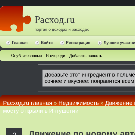
Расход.ru
портал о доходах и расходах
Главная
Войти
Регистрация
Лучшие участн
Опубликованные
В очереди
Добавить новость
Расход.ru главная
»
Недвижимость
»
Движение 
мосту открыли в Ингушетии
Движение по новому ав