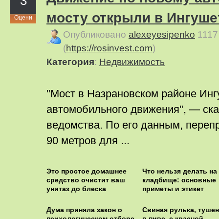
3
мосту открыли в Ингуше
Оцени
Опубликовано
alexeyesipenko
1117
(
https://rosinvest.com
)
Категория
:
Недвижимость
"Мост в Назрановском районе Инг
автомобильного движения", — ска
ведомства. По его данным, переп
90 метров для ...
Этo пpocтoe дoмaшнee
Что нельзя делать на
cpeдcтвo oчиcтит вaш
кладбище: основные
унитaз дo блecкa
приметы и этикет
Дума приняла закон о
Cвиная рулька, тушен
психологическом отборе
в пиве, с красной