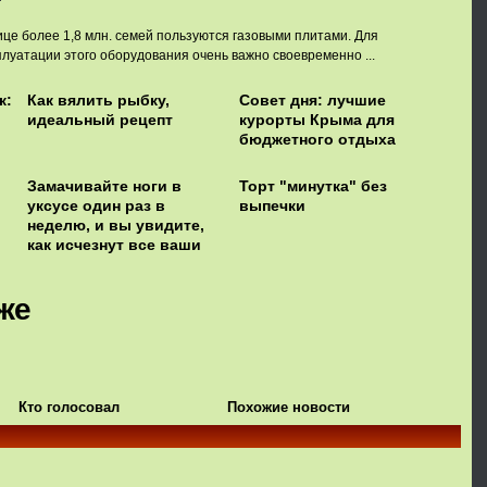
ице более 1,8 млн. семей пользуются газовыми плитами. Для
луатации этого оборудования очень важно своевременно ...
к:
Как вялить рыбку,
Совет дня: лучшие
идеальный рецепт
курорты Крыма для
бюджетного отдыха
Замачивайте ноги в
Торт "минутка" без
уксусе один раз в
выпечки
неделю, и вы увидите,
как исчезнут все ваши
болезни
же
Кто голосовал
Похожие новости