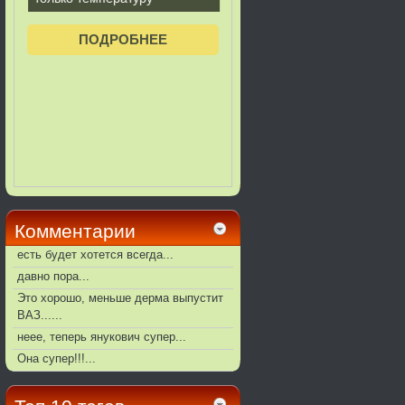
Комментарии
есть будет хотется всегда...
давно пора...
Это хорошо, меньше дерма выпустит
ВАЗ......
неее, теперь янукович супер...
Она супер!!!...