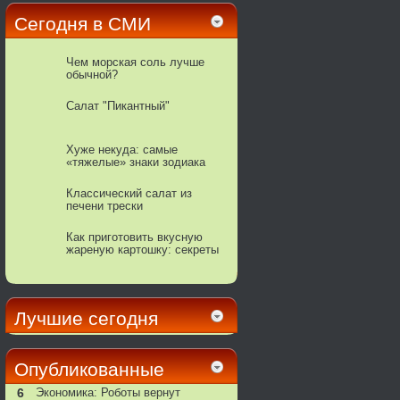
Сегодня в СМИ
Чем морская соль лучше
обычной?
Салат "Пикантный"
Хуже некуда: самые
«тяжелые» знаки зодиака
Классический салат из
печени трески
Как приготовить вкусную
жареную картошку: секреты
поваров
Лучшие сегодня
Опубликованные
6
Экономика: Роботы вернут