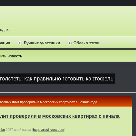
ходах
рация
Лучшие участники
Облако тэгов
ить новость
азовых плит проверили в московских квартирах с начала года
лит проверили в московских квартирах с начала
nko
1057 дней назад
(
https://rosinvest.com
)
ь