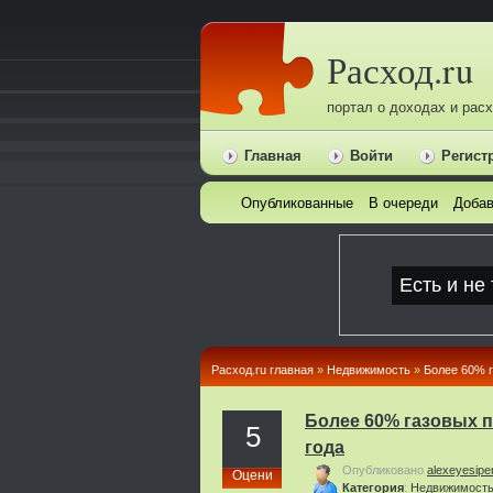
Расход.ru
портал о доходах и рас
Главная
Войти
Регист
Опубликованные
В очереди
Добав
Расход.ru главная
»
Недвижимость
»
Более 60% г
Более 60% газовых п
5
года
Опубликовано
alexeyesipe
Оцени
Категория
:
Недвижимост