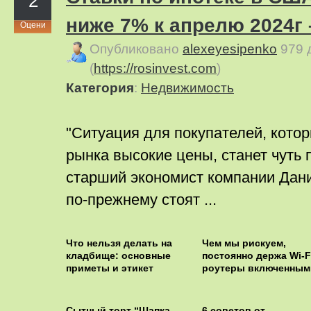
2
ниже 7% к апрелю 2024г 
Оцени
Опубликовано
alexeyesipenko
979 
(
https://rosinvest.com
)
Категория
:
Недвижимость
"Ситуация для покупателей, кото
рынка высокие цены, станет чуть 
старший экономист компании Дан
по-прежнему стоят ...
Что нельзя делать на
Чем мы рискуем,
кладбище: основные
постоянно держа Wi-F
приметы и этикет
роутеры включенным
Сытный торт “Шапка
6 советов от