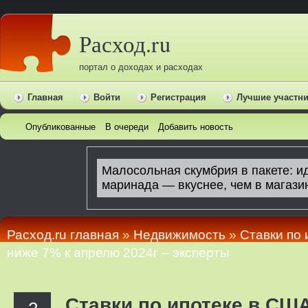
Расход.ru
портал о доходах и расходах
Главная
Войти
Регистрация
Лучшие участн
Опубликованные
В очереди
Добавить новость
Расход.ru главная
»
Недвижимость
»
Ставки по 
ниже 7% к апрелю 2024г – эксперты
Ставки по ипотеке в СШ