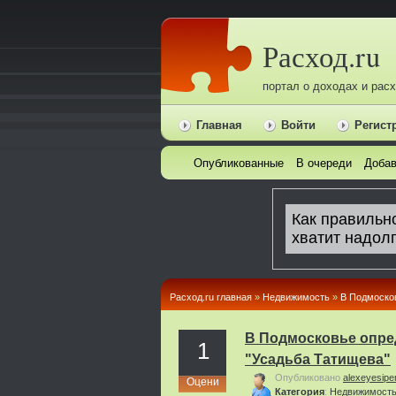
Расход.ru
портал о доходах и рас
Главная
Войти
Регист
Опубликованные
В очереди
Добав
Расход.ru главная
»
Недвижимость
»
В Подмосков
В Подмосковье опре
1
"Усадьба Татищева"
Опубликовано
alexeyesipe
Оцени
Категория
:
Недвижимост