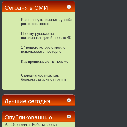
Сегодня в СМИ
Раз плюнуть: выявить у себя
рак очень просто
Почему русские не
показывают детей первые 40
дней после рождения
17 вещей, которые можно
использовать повторно
Как прописывают в тюрьме
Самодиагностика: как
болезни зависят от группы
крови
Лучшие сегодня
Опубликованные
6
Экономика: Роботы вернут