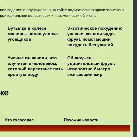
ие ведомства опубликовано на сайте подмосковного правительства в
ерриториальной целостности и неизменности облика ...
:
Бутылка в колесе
Экзотическое похудение:
машины: новая уловка
ученые назвали чудо-
угонщиков
фрукт, помогающий
похудеть без усилий
Ученые выяснили, что
Обнаружен
случится с человеком,
удивительный фрукт,
который перестанет пить
невероятно быстро
простую воду
сжигающий жир
же
Кто голосовал
Похожие новости