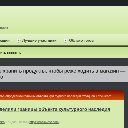
ходах
рация
Лучшие участники
Облако тэгов
ить новость
ье определили границы объекта культурного наследия "Усадьба Татищева"
делили границы объекта культурного наследия
nko
979 дней назад
(
https://rosinvest.com
)
ь