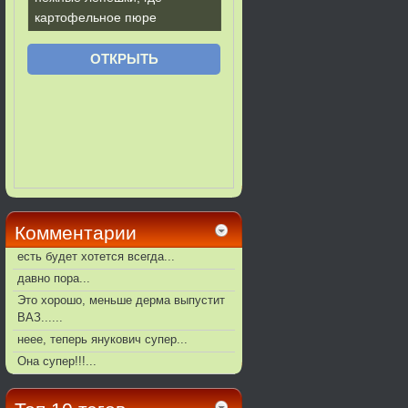
Комментарии
есть будет хотется всегда...
давно пора...
Это хорошо, меньше дерма выпустит
ВАЗ......
неее, теперь янукович супер...
Она супер!!!...