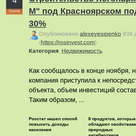
4
М" под Красноярском по
Оцени
30%
Опубликовано
alexeyesipenko
939 
(
https://rosinvest.com
)
Категория
:
Недвижимость
Как сообщалось в конце ноября, н
компания приступила к непосред
объекта, объем инвестиций соста
Таким образом, ...
Росстат нашел способ
8 продуктов, которые
повысить доходы
обладают свойствам
населения
природных
антибиотиков