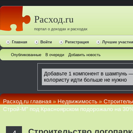
Расход.ru
портал о доходах и расходах
Главная
Войти
Регистрация
Лучшие участн
Опубликованные
В очереди
Добавить новость
Расход.ru главная
»
Недвижимость
»
Строительс
Строй-М" под Красноярском подорожало на 30
Строительство логопарк