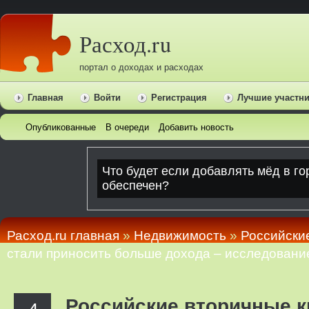
Расход.ru
портал о доходах и расходах
Главная
Войти
Регистрация
Лучшие участн
Опубликованные
В очереди
Добавить новость
Расход.ru главная
»
Недвижимость
»
Российски
стали приносить больше дохода – исследовани
Российские вторичные к