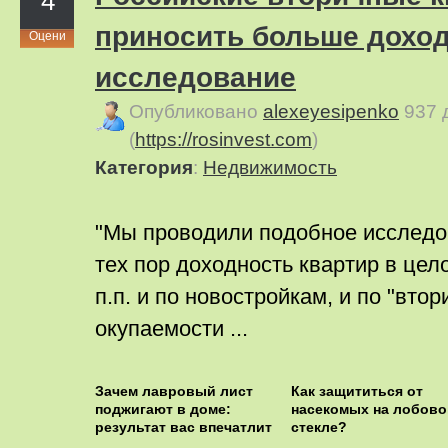
4
приносить больше доход
Оцени
исследование
Опубликовано
alexeyesipenko
937 
(
https://rosinvest.com
)
Категория
:
Недвижимость
"Мы проводили подобное исследов
тех пор доходность квартир в цел
п.п. и по новостройкам, и по "втори
окупаемости ...
Зачем лавровый лист
Как защититься от
поджигают в доме:
насекомых на лобов
результат вас впечатлит
стекле?