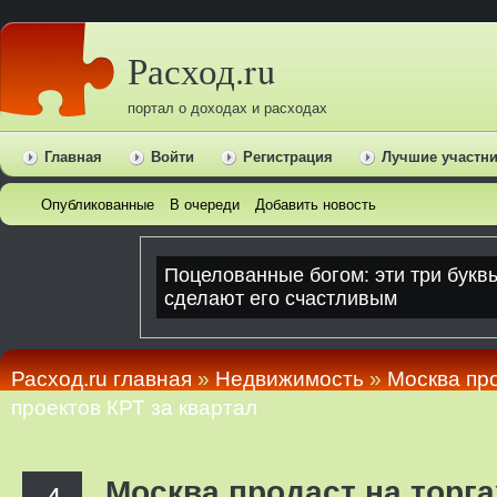
Расход.ru
портал о доходах и расходах
Главная
Войти
Регистрация
Лучшие участн
Опубликованные
В очереди
Добавить новость
Расход.ru главная
»
Недвижимость
»
Москва про
проектов КРТ за квартал
Москва продаст на торг