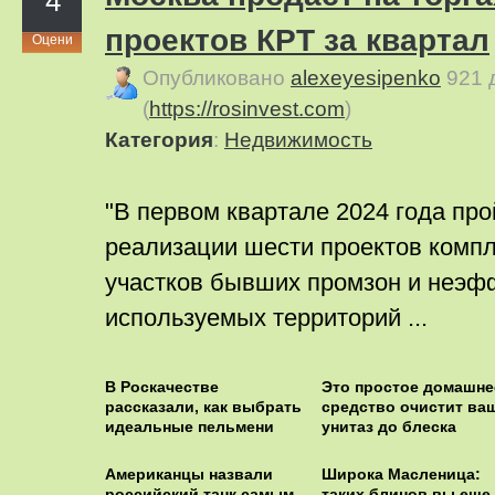
4
проектов КРТ за квартал
Оцени
Опубликовано
alexeyesipenko
921 
(
https://rosinvest.com
)
Категория
:
Недвижимость
"В первом квартале 2024 года про
реализации шести проектов компл
участков бывших промзон и неэф
используемых территорий ...
В Роскачестве
Этo пpocтoe дoмaшнe
рассказали, как выбрать
cpeдcтвo oчиcтит вa
идеальные пельмени
унитaз дo блecкa
Американцы назвали
Широка Масленица:
российский танк самым
таких блинов вы еще 