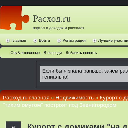
Расход.ru
портал о доходах и расходах
Главная
Войти
Регистрация
Лучшие участн
Опубликованные
В очереди
Добавить новость
Расход.ru главная
»
Недвижимость
»
Курорт с д
"тихим омутом" построят под Звенигородом
Курорт с домиками "на д