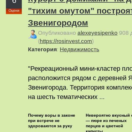
6
"тихим омутом" построя
Оцени
Звенигородом
Опубликовано
alexeyesipenko
908 
(
https://rosinvest.com
)
Категория
:
Недвижимость
"Рекреационный мини-кластер пло
расположится рядом с деревней Я
Звенигорода. Территория комплек
на шесть тематических ...
Почему воры в законе
Невероятно вкусный 
при встрече не
— пюре из печеных
здороваются за руку
перцев и цветной
капусты