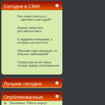
Сегодня в СМИ
Как кошке ужиться с
....цветами и рассадой?
Европа запретила
российское мясо
6 подарков женщинам, у
которых уже всё есть
Обычная сода защищает от
опасных заболеваний
Отрава для всей семьи:
почему курицу категорически
нельзя мыть
Лучшие сегодня
Опубликованные
6
Экономика: Роботы вернут