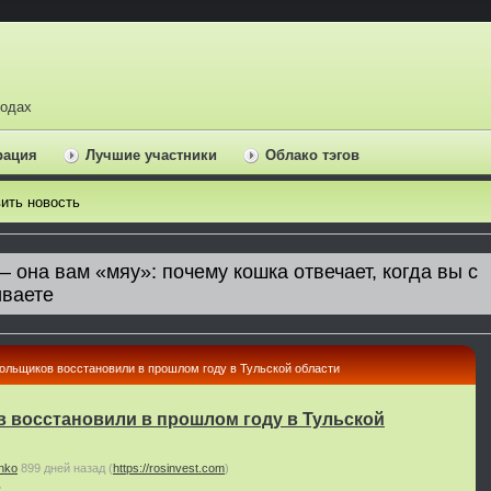
ходах
рация
Лучшие участники
Облако тэгов
ить новость
ольщиков восстановили в прошлом году в Тульской области
 восстановили в прошлом году в Тульской
nko
899 дней назад
(
https://rosinvest.com
)
ь