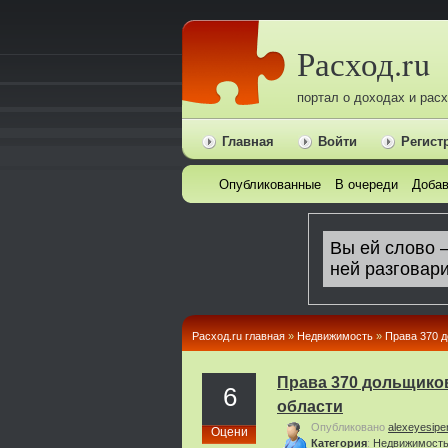
Расход.ru
портал о доходах и рас
Главная
Войти
Регист
Опубликованные
В очереди
Добав
Расход.ru главная
»
Недвижимость
»
Права 370 д
Права 370 дольщиков
6
области
Опубликовано
alexeyesipe
Оцени
Категория
:
Недвижимост