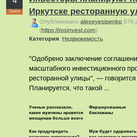
4
Иркутске ресторанную у
Оцени
Опубликовано
alexeyesipenko
878 
(
https://rosinvest.com
)
Категория
:
Недвижимость
"Одобрено заключение соглашени
масштабного инвестиционного пр
ресторанной улицы", — говорится
Планируется, что такой ...
Ученые рассказали,
Фаршированные
какие мужчины нравятся
баклажаны
женщинам больше всего
Как предупредить
Муж будет одаривать
развитие импотенции?
вас золотом и мехами