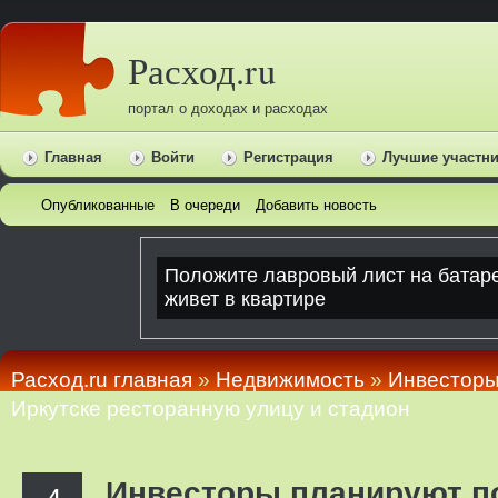
Расход.ru
портал о доходах и расходах
Главная
Войти
Регистрация
Лучшие участн
Опубликованные
В очереди
Добавить новость
Расход.ru главная
»
Недвижимость
»
Инвесторы
Иркутске ресторанную улицу и стадион
Инвесторы планируют п