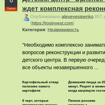
6
ждет комплексная рекон
Оцени
Опубликовано
alexeyesipenko
857 
(
https://rosinvest.com
)
Категория
:
Недвижимость
"Необходимо комплексно занимат
вопросов реконструкции и развит
детского центра. В первую очеред
все объекты незавершенного ...
Картофельный отвар
Домашняя пицца за 2
полезнее самого
минут. Рецепт в момен
картофеля
когда нагрянули гости
6 черт, которые
Пенсии россиян
притягивают мужчин
сравнили с