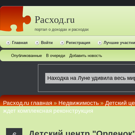
Расход.ru
портал о доходах и расходах
Главная
Войти
Регистрация
Лучшие участн
Опубликованные
В очереди
Добавить новость
Расход.ru главная
»
Недвижимость
»
Детский це
ждет комплексная реконструкция
Детский центр "Орленок"