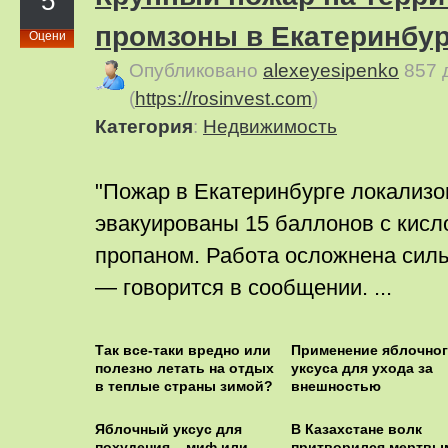
5
промзоны в Екатеринбур
Оцени
Опубликовано
alexeyesipenko
857 
(
https://rosinvest.com
)
Категория
:
Недвижимость
"Пожар в Екатеринбурге локализо
эвакуированы 15 баллонов с кисл
пропаном. Работа осложнена сил
— говорится в сообщении. ...
Так все-таки вредно или
Применение яблочно
полезно летать на отдых
уксуса для ухода за
в теплые страны зимой?
внешностью
Яблочный уксус для
В Казахстане волк
похудения – миф или
притворился мертвы