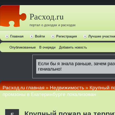
Расход.ru
портал о доходах и расходах
Главная
Войти
Регистрация
Лучшие участн
Опубликованные
В очереди
Добавить новость
Расход.ru главная
»
Недвижимость
»
Крупный п
промзоны в Екатеринбурге локализован
Крупный пожар на терри