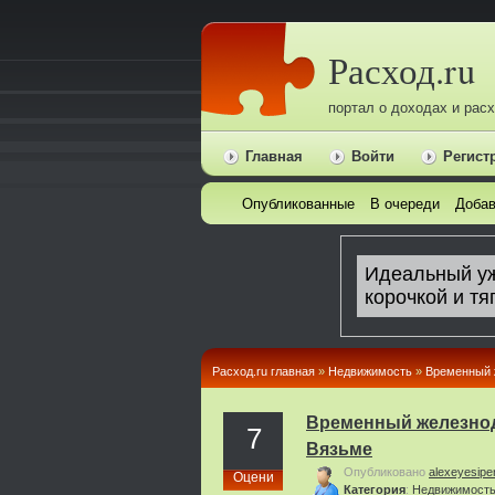
Расход.ru
портал о доходах и рас
Главная
Войти
Регист
Опубликованные
В очереди
Добав
Расход.ru главная
»
Недвижимость
»
Временный 
Временный железнод
7
Вязьме
Опубликовано
alexeyesipe
Оцени
Категория
:
Недвижимост