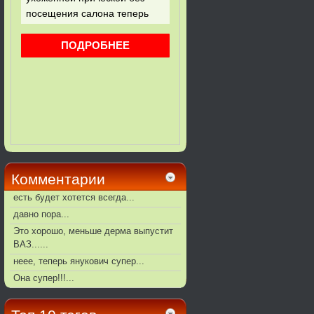
Комментарии
есть будет хотется всегда...
давно пора...
Это хорошо, меньше дерма выпустит
ВАЗ......
неее, теперь янукович супер...
Она супер!!!...