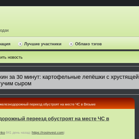
ходах
рация
Лучшие участники
Облако тэгов
ить новость
железнодорожный переезд обустроят на месте ЧС в Вязьме
орожный переезд обустроят на месте ЧС в
nko
841 день назад
(
https://rosinvest.com
)
ь