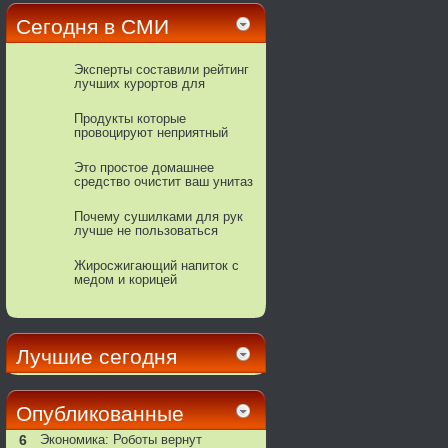
Сегодня в СМИ
Эксперты составили рейтинг
лучших курортов для
бархатного сезона
Продукты которые
провоцируют неприятный
запах изо рта!
Этo пpocтoe дoмaшнee
cpeдcтвo oчиcтит вaш унитaз
дo блecкa
Почему сушилками для рук
лучше не пользоваться
Жиросжигающий напиток с
медом и корицей
Лучшие сегодня
Опубликованные
6
Экономика: Роботы вернут