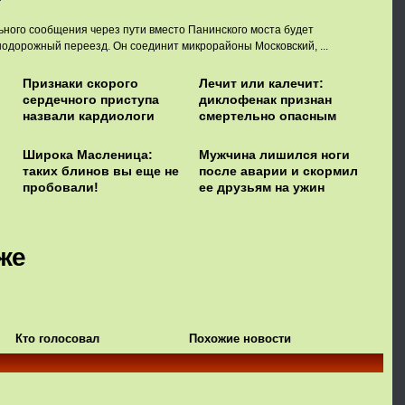
ного сообщения через пути вместо Панинского моста будет
одорожный переезд. Он соединит микрорайоны Московский, ...
Признаки скорого
Лечит или калечит:
сердечного приступа
диклофенак признан
назвали кардиологи
смертельно опасным
Широка Масленица:
Мужчина лишился ноги
таких блинов вы еще не
после аварии и скормил
пробовали!
ее друзьям на ужин
же
Кто голосовал
Похожие новости