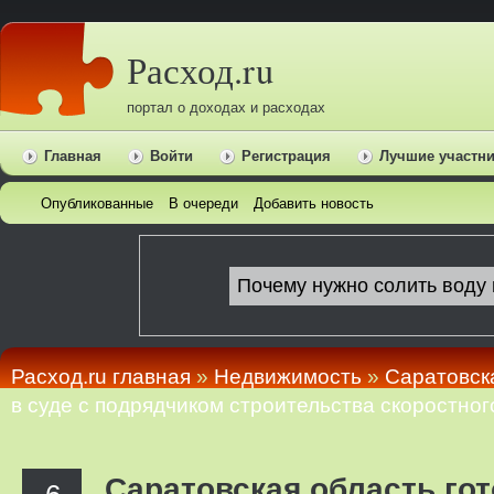
Расход.ru
портал о доходах и расходах
Главная
Войти
Регистрация
Лучшие участн
Опубликованные
В очереди
Добавить новость
Расход.ru главная
»
Недвижимость
»
Саратовск
в суде с подрядчиком строительства скоростног
Саратовская область го