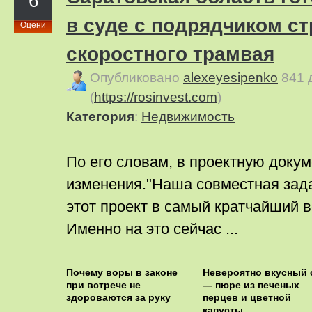
6
в суде с подрядчиком с
Оцени
скоростного трамвая
Опубликовано
alexeyesipenko
841 
(
https://rosinvest.com
)
Категория
:
Недвижимость
По его словам, в проектную доку
изменения."Наша совместная зад
этот проект в самый кратчайший 
Именно на это сейчас ...
Почему воры в законе
Невероятно вкусный 
при встрече не
— пюре из печеных
здороваются за руку
перцев и цветной
капусты