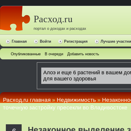
Расход.ru
портал о доходах и расходах
Главная
Войти
Регистрация
Лучшие участн
Опубликованные
В очереди
Добавить новость
Расход.ru главная
»
Недвижимость
»
Незаконно
точечную застройку пресекли во Владивостоке
Незаконное выделение 