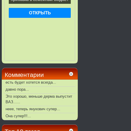
Комментарии
есть будет хотется всегда...
давно пора...
Это хорошо, меньше дерма выпустит
ВАЗ......
неее, теперь янукович супер...
Она супер!!!...