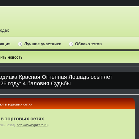
ходах
рация
Лучшие участники
Облако тэгов
ить новость
ют в торговых сетях
в торговых сетях
ень назад
(
http://www.gazeta.ru
)