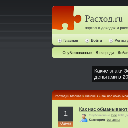
Расход.ru
портал о доходах и рас
Главная
Войти
Регист
Опубликованные
В очереди
Добав
Расход.ru главная
»
Финансы
»
Как нас обманыва
Как нас обманывают 
1
Опубликовано
Ione
4861 д
Категория
:
Финансы
Оцени