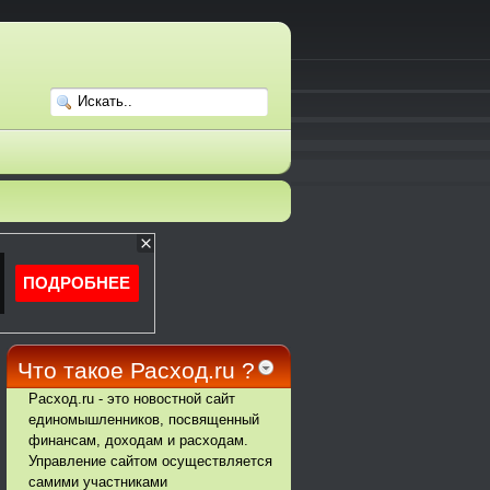
Что такое Расход.ru ?
Расход.ru - это новостной сайт
единомышленников, посвященный
финансам, доходам и расходам.
Управление сайтом осуществляется
самими участниками