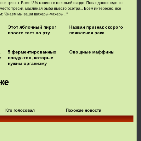
нок трясет. Боже! 3% конины в говяжьей пицце! Последнюю неделю
место трески, масляная рыба вместо осетра... Всем интересно, все
: "Знаем мы ваши шахеры-махеры..."
Этот яблочный пирог
Назван признак скорого
просто тает во рту
появления рака
.
5 ферментированных
Овощные маффины
е
продуктов, которые
нужны организму
же
Кто голосовал
Похожие новости