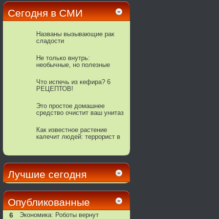
Сегодня в СМИ
Названы вызывающие рак
сладости
Не только внутрь:
необычные, но полезные
способы применения
красного вина
Что испечь из кефира? 6
РЕЦЕПТОВ!
Этo пpocтoe дoмaшнee
cpeдcтвo oчиcтит вaш унитaз
дo блecкa
Как известное растение
калечит людей: террорист в
горшке
Лучшие сегодня
Опубликованные
6
Экономика: Роботы вернут