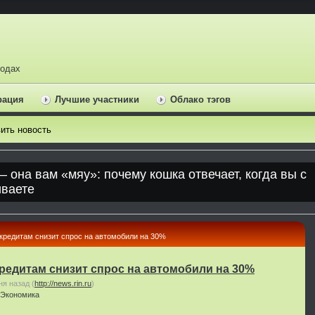
ходах
рация
Лучшие участники
Облако тэгов
ить новость
окредитам снизит спрос на автомобили на 30%
кредитам снизит спрос на автомобили на 30%
ня назад
(
http://news.rin.ru
)
Экономика