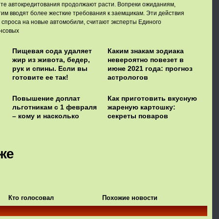
енте автокредитования продолжают расти. Вопреки ожиданиям,
им вводят более жесткие требования к заемщикам. Эти действия
 спроса на новые автомобили, считают эксперты Единого
нсовых
Пищевая сода удаляет
Каким знакам зодиака
жир из живота, бедер,
невероятно повезет в
рук и спины. Если вы
июне 2021 года: прогноз
готовите ее так!
астрологов
Повышение доплат
Как приготовить вкусную
льготникам с 1 февраля
жареную картошку:
– кому и насколько
секреты поваров
же
Кто голосовал
Похожие новости