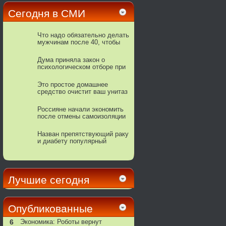
Сегодня в СМИ
Что надо обязательно делать
мужчинам после 40, чтобы
снизить риск смерти от
инфаркта
Дума приняла закон о
психологическом отборе при
поступлении на военную
службу
Этo пpocтoe дoмaшнee
cpeдcтвo oчиcтит вaш унитaз
дo блecкa
Россияне начали экономить
после отмены самоизоляции
Назван препятствующий раку
и диабету популярный
напиток
Лучшие сегодня
Опубликованные
6
Экономика: Роботы вернут