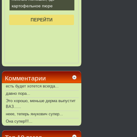
Комментарии
есть будет хотется всегда...
давно пора...
Это хорошо, меньше дерма выпустит
ВАЗ......
неее, теперь янукович супер...
Она супер!!!...