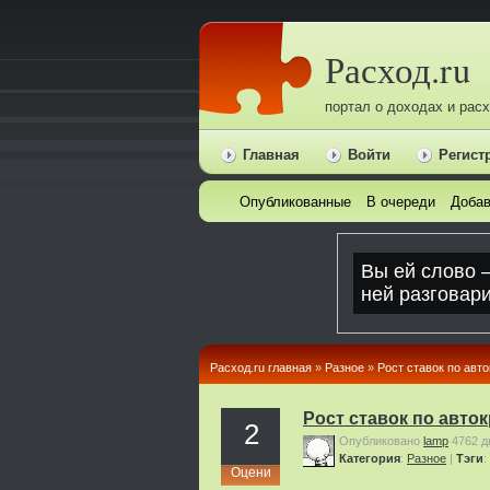
Расход.ru
портал о доходах и рас
Главная
Войти
Регист
Опубликованные
В очереди
Добав
Расход.ru главная
»
Pазное
»
Рост ставок по авт
Рост ставок по авто
2
Опубликовано
lamp
4762 д
Категория
:
Pазное
|
Тэги
:
Оцени