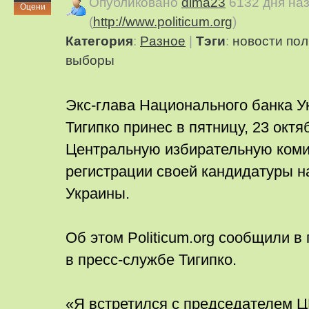
Опубликовано
dima23
6132 дня на
Оцени
(
http://www.politicum.org
)
Категория
:
Pазное
|
Тэги
:
новости
пол
выборы
Экс-глава Национального банка У
Тигипко принес в пятницу, 23 октя
Центральную избирательную ком
регистрации своей кандидатуры н
Украины.
Об этом Politicum.org сообщили в 
в пресс-службе Тигипко.
«Я встретился с председателем Ц