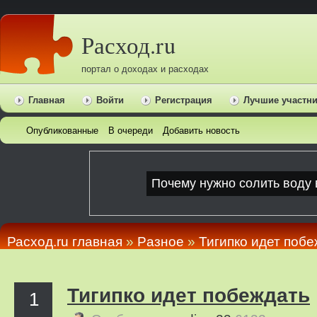
Расход.ru
портал о доходах и расходах
Главная
Войти
Регистрация
Лучшие участн
Опубликованные
В очереди
Добавить новость
Расход.ru главная
»
Pазное
»
Тигипко идет поб
Тигипко идет побеждать
1