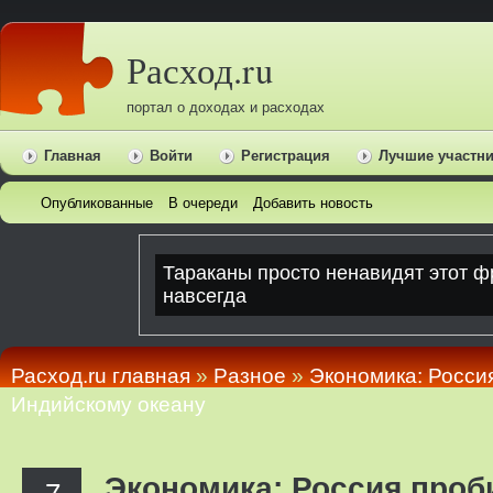
Расход.ru
портал о доходах и расходах
Главная
Войти
Регистрация
Лучшие участн
Опубликованные
В очереди
Добавить новость
Расход.ru главная
»
Pазное
»
Экономика: Росси
Индийскому океану
Экономика: Россия проб