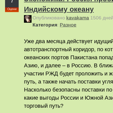
7
Индийскому океану
Оцени
Опубликовано
kavakama
1506 дне
Категория
:
Pазное
Уже два месяца действует идущи
автотранспортный коридор, по ко
океанских портов Пакистана поп
Азию, и далее – в Россию. В бли
участии РЖД будет проложить и 
путь, а также начать поставки угл
Насколько безопасны поставки по
какие выгоды России и Южной Аз
торговый путь?