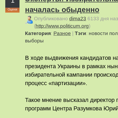
1
началась обыденно
Оцени
Опубликовано
dima23
6133 дня на
(
http://www.politicum.org
)
Категория
:
Pазное
|
Тэги
:
новости
пол
выборы
В ходе выдвижения кандидатов н
президента Украины в рамках ны
избирательной кампании происхо
процесс «партизации».
Такое мнение высказал директор 
программ Центра Разумкова Юрий