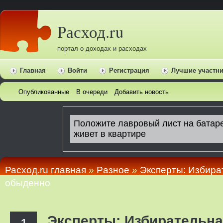
Расход.ru
портал о доходах и расходах
Главная
Войти
Регистрация
Лучшие участн
Опубликованные
В очереди
Добавить новость
Расход.ru главная
»
Pазное
»
Эксперты: Избира
обыденно
Эксперты: Избирательна