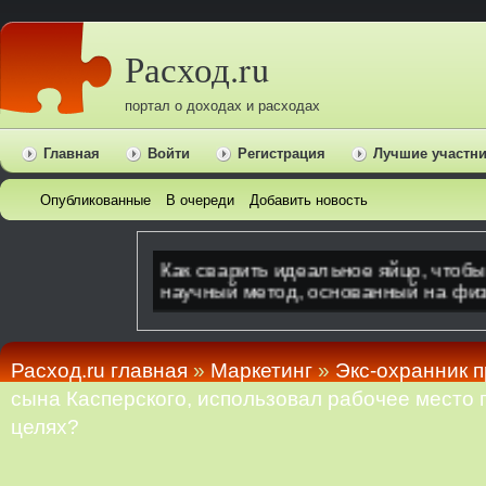
Расход.ru
портал о доходах и расходах
Главная
Войти
Регистрация
Лучшие участн
Опубликованные
В очереди
Добавить новость
Расход.ru главная
»
Маркетинг
»
Экс-охранник 
сына Касперского, использовал рабочее место 
целях?