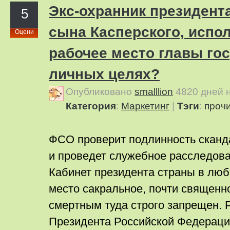
Экс-охранник президент
5
сына Касперского, испо
Оцени
рабочее место главы го
личных целях?
Опубликовано
smalllion
4820 дней 
Категория
:
Маркетинг
|
Тэги
:
прочи
ФСО проверит подлинность скан
и проведет служебное расследов
Кабинет президента страны в люб
место сакральное, почти священн
смертным туда строго запрещен. 
Президента Российской Федераци